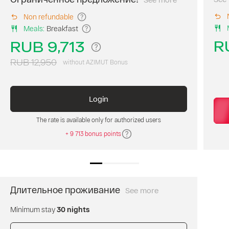
Ловите
шанс
Non refundable
отдохнуть
Meals
:
Breakfast
в
AZIMUT
R
RUB 9,713
4*
с
RUB 12,950
without AZIMUT Bonus
максимальной
выгодой
—
Login
специальный
промотариф
The rate is available only for authorized users
открывает
доступ
+ 9 713 bonus points
ко
всей
инфраструктуре
отеля
по
Длительное проживание
See more
Специальный
привлекательной
тариф
цене.
Minimum stay
30 nights
для
Это
проживания
идеальный