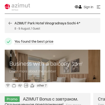
Sign In
AZIMUT Park Hotel Vinogradnaya Sochi 4*
8
-
9 August
,
1
Guest
You found the best price
2
Business with a balcony
23
m
2
Learn more about the number
other 7
AZIMUT Bonus с завтраком.
Ста
Promo
Ограниченное предложение!
See
See more