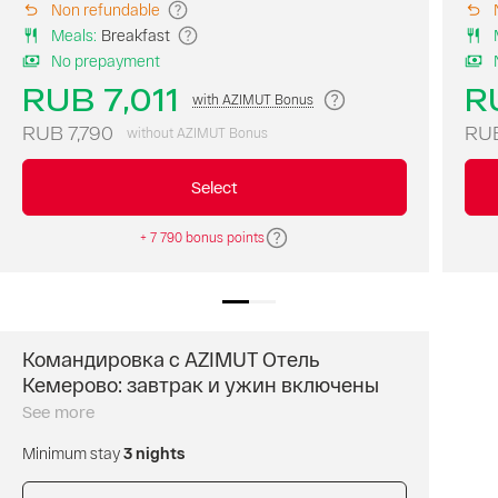
Non refundable
по
Meals
:
Breakfast
тарифу
No prepayment
с
завтраком
RUB 7,011
R
with AZIMUT Bonus
и
начните
RUB 7,790
RUB
without AZIMUT Bonus
день
с
Select
вкусного
и
+ 7 790 bonus points
разнообразного
шведского
стола.
Бесплатная
отмена
бронирования
за
Командировка с AZIMUT Отель
сутки
Кемерово: завтрак и ужин включены
Специальная
до
скидка
See more
заезда.
для
Предоплата
Minimum stay
3 nights
бизнес-
не
гостей,
обязательна.
минимальны