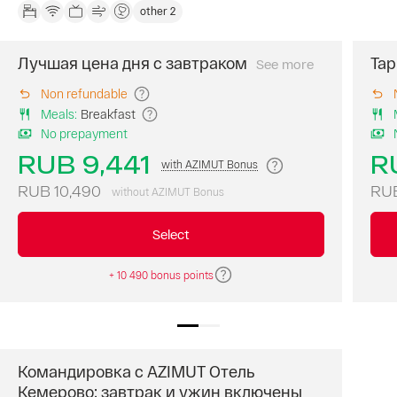
other 2
же
комплексный
обед
Лучшая цена дня с завтраком
Тар
See more
Забронируйте
или
номер
ужин.
Non refundable
по
К
Meals
:
Breakfast
тарифу
вашим
No prepayment
с
услугам
завтраком
три
RUB 9,441
R
with AZIMUT Bonus
и
варианта
начните
комплексног
RUB 10,490
RUB
without AZIMUT Bonus
день
меню
с
и
Select
вкусного
возможность
и
доставки
+ 10 490 bonus points
разнообразного
заказа
шведского
в
стола.
Бесплатная
номер.
отмена
бронирования
за
Командировка с AZIMUT Отель
сутки
Кемерово: завтрак и ужин включены
Специальная