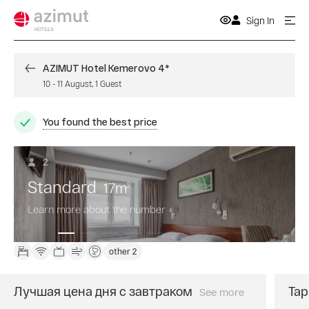
Sign In
AZIMUT Hotel Kemerovo 4*
10
-
11 August
,
1
Guest
You found the best price
2
Standard
17
m
2
Learn more about the number
other 2
Лучшая цена дня с завтраком
Тар
See more
Забронируйте
номер