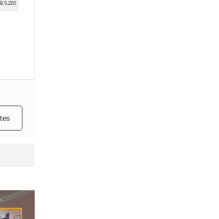
B 5,220
tes