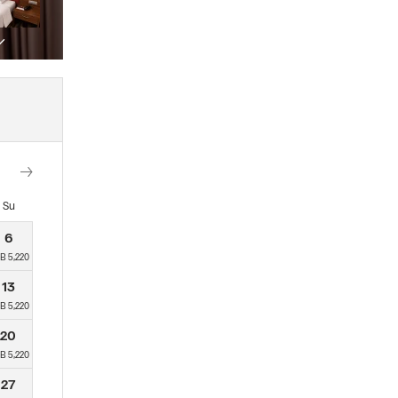
Su
6
B 5,220
13
B 5,220
20
B 5,220
27