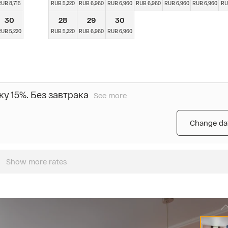
RUB 8,715
RUB 5,220
RUB 6,960
RUB 6,960
RUB 6,960
RUB 6,960
RUB 6,960
RU
30
28
29
30
UB 5,220
RUB 5,220
RUB 6,960
RUB 6,960
у 15%. Без завтрака
See more
Бронируйте
две
ночи
Change da
и
получите
скидку
15%
Show more rates
на
весь
период
проживания.
Завтрак
не