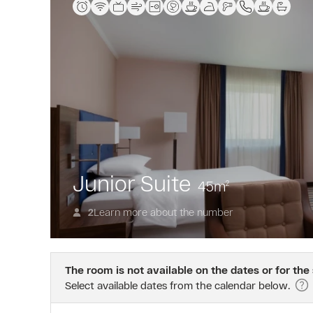
Junior Suite
45
m
2
Learn more about the number
2
The room is not available on the dates or for the
Select available dates from the calendar below.