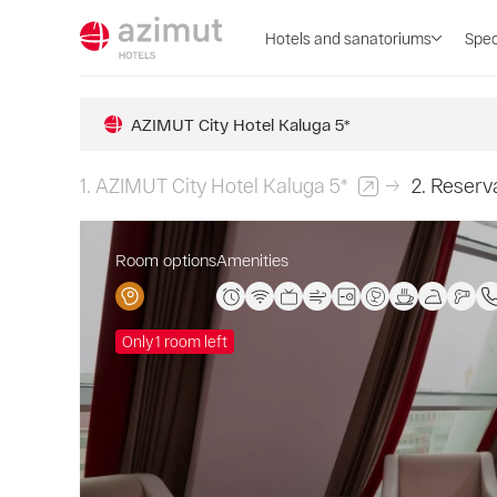
Hotels and sanatoriums
Spec
AZIMUT City Hotel Kaluga 5*
1.
AZIMUT City Hotel Kaluga 5*
2.
Reserv
Room options
Amenities
Only 1 room left