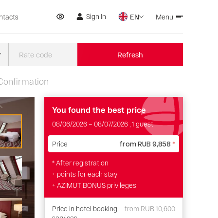
Sign In
ntacts
EN
Menu
Refresh
Confirmation
You found the best price
08/06/2026
–
08/07/2026
, 1 guest
Price
from
RUB 9,858
*
* After registration
+ points for each stay
+ AZIMUT BONUS privileges
Price in hotel booking
from
RUB 10,600
services