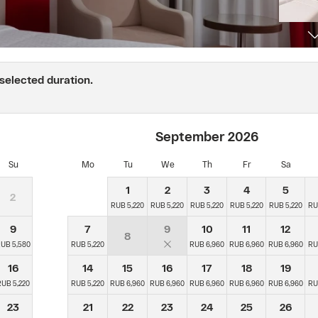
 selected duration.
September
2026
Su
Mo
Tu
We
Th
Fr
Sa
1
2
3
4
5
2
RUB 5,220
RUB 5,220
RUB 5,220
RUB 5,220
RUB 5,220
RU
9
7
9
10
11
12
8
UB 5,580
RUB 5,220
RUB 6,960
RUB 6,960
RUB 6,960
RU
16
14
15
16
17
18
19
UB 5,220
RUB 5,220
RUB 6,960
RUB 6,960
RUB 6,960
RUB 6,960
RUB 6,960
RU
23
21
22
23
24
25
26