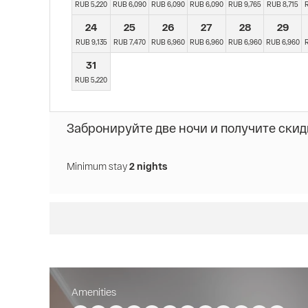
RUB 5,220
RUB 6,090
RUB 6,090
RUB 6,090
RUB 9,765
RUB 8,715
24
25
26
27
28
29
RUB 9,135
RUB 7,470
RUB 6,960
RUB 6,960
RUB 6,960
RUB 6,960
R
31
RUB 5,220
Забронируйте две ночи и получите скидк
Minimum stay
2 nights
Amenities