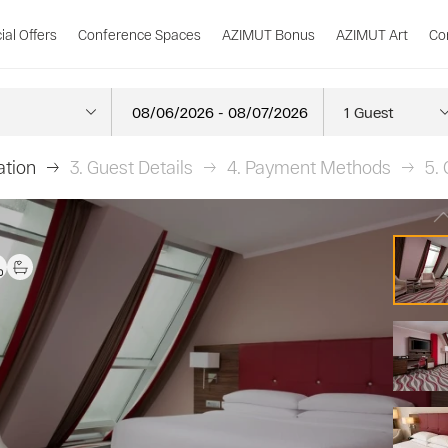
ial Offers
Conference Spaces
AZIMUT Bonus
AZIMUT Art
Co
ation
3.
Guest Details
4.
Payment Methods
5.