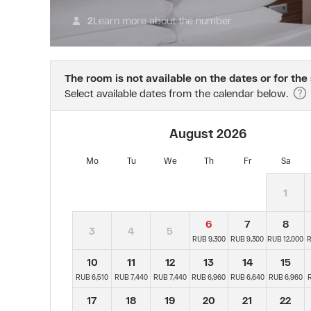
Bonus.
Learn more about the number
2
The room is not available on the dates or for the
Select available dates from the calendar below.
August
2026
Mo
Tu
We
Th
Fr
Sa
1
6
7
8
3
4
5
RUB 9,300
RUB 9,300
RUB 12,000
R
10
11
12
13
14
15
RUB 6,510
RUB 7,440
RUB 7,440
RUB 6,960
RUB 6,640
RUB 6,960
R
17
18
19
20
21
22