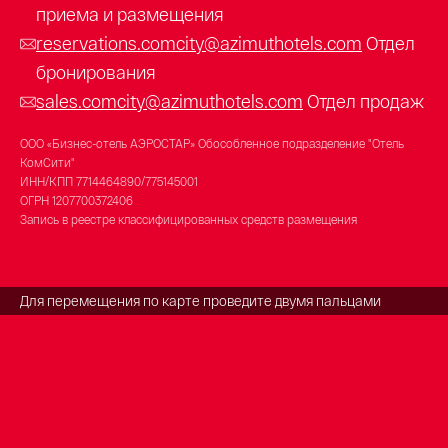
приема и размещения
reservations.comcity@azimuthotels.com
Отдел
бронирования
sales.comcity@azimuthotels.com
Отдел продаж
ООО «Бизнес-отель АЭРОСТАР» Обособленное подразделение "Отель
КомСити"
ИНН/КПП
7714464890/775145001
ОГРН
1207700372406
Запись в реестре классифицированных средств размещения
Для перемещения по карте проведите двумя пальцами