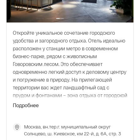
Откройте уникальное сочетание городского
удобства и загородного отдыха. Отель идеально
расположен у станции метро в современном
бизнес-парке, рядом с живописным
Говоровским лесом. Это обеспечивает
одновременно легкий доступ к деловому центру
и погружение в природу. На прилегающей
территории вас ждет ландшафтный сад с
прудом и фонтанами – зона отдыха от городской
суеты. Предлагаем стильные номера, в том
Подробнее
числе оборудованные для людей с
ограниченными возможностями. В
круглосуточном ресторане – разнообразное
Москва, вн.тер.г. муниципальный округ
Солнцево, ш. Киевское, км 22-й, д. 6А, стр. 3
меню русской и европейской кухни. Летом