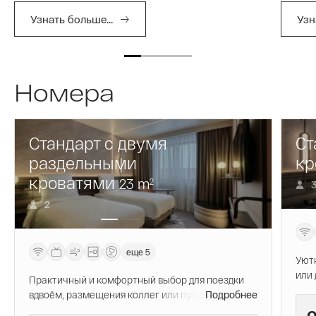
Узнать больше...
Узн
Номера
Стандарт с двумя
Ст
раздельными
кр
кроватями
23
m
2
2
еще 5
Уют
или 
Практичный и комфортный выбор для поездки
кров
вдвоём, размещения коллег или путешествия с
Подробнее
матр
друзьями. Две удобные кровати шириной 100 см с