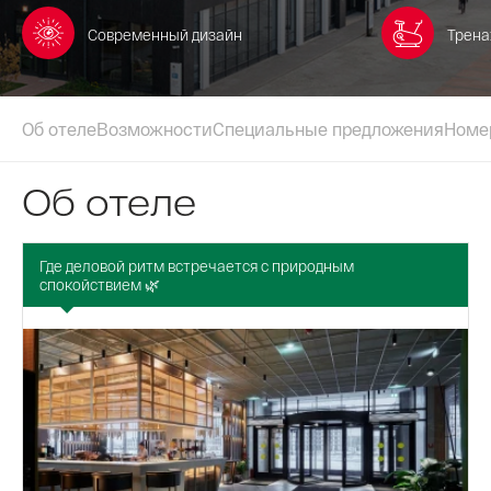
Современный дизайн
Трена
Об отеле
Возможности
Специальные предложения
Номе
Об отеле
Где деловой ритм встречается с природным
спокойствием 🌿