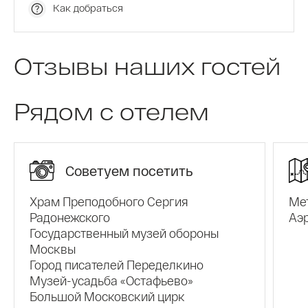
открывается терраса с видом на фонтан.
Как добраться
Доступен тренажерный зал, конференц-зона и
бесплатная парковка. Удобства добавляет
торговая галерея в здании: салоны красоты,
Отзывы наших гостей
аптека, почта, ателье. Все необходимое – рядом.
Выбирая нас, вы получаете редкое сочетание:
Рядом с отелем
отличную транспортную доступность,
инфраструктуру бизнес-парка, близость к лесу и
расслабляющую атмосферу.
Советуем посетить
Храм Преподобного Сергия
Ме
Радонежского
Аэ
Государственный музей обороны
Москвы
Город писателей Переделкино
Музей-усадьба «Остафьево»
Большой Московский цирк