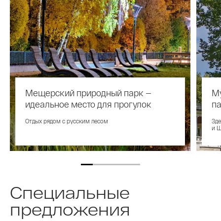
Мещерский природный парк —
Му
идеальное место для прогулок
па
Отдых рядом с русским лесом
Зде
и 
Специальные
предложения