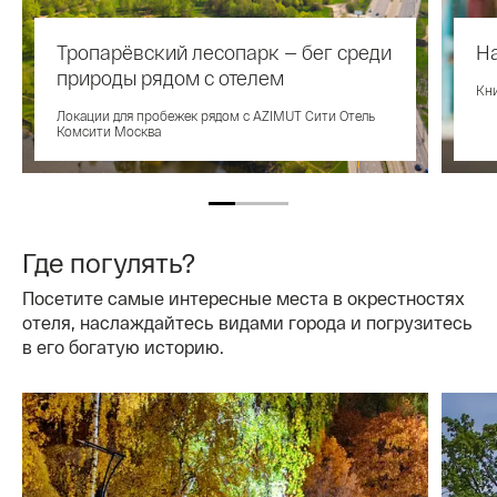
Тропарёвский лесопарк — бег среди
На
природы рядом с отелем
Кни
Локации для пробежек рядом с AZIMUT Сити Отель
Комсити Москва
Где погулять?
Посетите самые интересные места в окрестностях
отеля, наслаждайтесь видами города и погрузитесь
в его богатую историю.