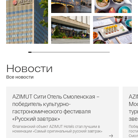
Новости
Все новости
AZIMUT Сити Отель Смоленская –
AZI
победитель культурно-
Мос
гастрономического фестиваля
тур
«Русский завтрак»
зве
Флагманский объект AZIMUT Hotels стал лучшим в
Побе
номинации «Самый оригинальный русский завтрак»
гости
Смол