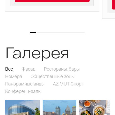
отл
тури
Галерея
Все
Фасад
Рестораны, бары
Номера
Общественные зоны
Панорамные виды
AZIMUT Спорт
Конференц-залы