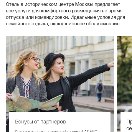
Отель в историческом центре Москвы предлагает
все услуги для комфортного размещения во время
отпуска или командировки. Идеальные условия для
семейного отдыха, экскурсионное обслуживание.
Бонусы от партнёров
Пр
с
Cписок выгодных предложений от друзей AZIMUT