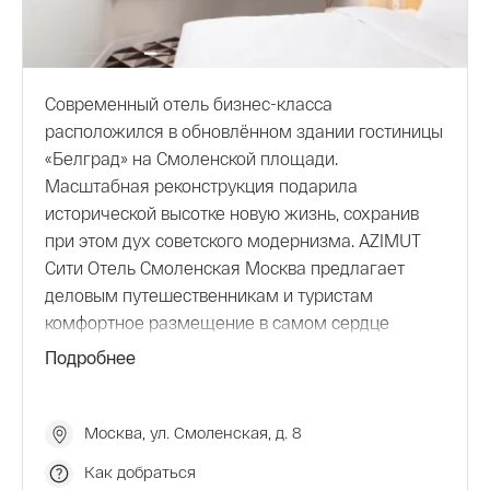
Современный отель бизнес-класса
расположился в обновлённом здании гостиницы
«Белград» на Смоленской площади.
Масштабная реконструкция подарила
исторической высотке новую жизнь, сохранив
при этом дух советского модернизма. AZIMUT
Сити Отель Смоленская Москва предлагает
деловым путешественникам и туристам
комфортное размещение в самом сердце
столицы, недалеко от Арбата и Красной
Подробнее
площади. К услугам гостей: рестораны и бары,
спа-салон и тренажёрный зал, клубный этаж,
бизнес-корнер, 10 конференц-залов.
Москва, ул. Смоленская, д. 8
Как добраться