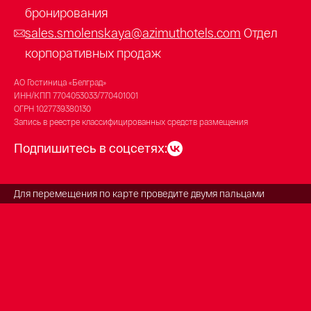
бронирования
sales.smolenskaya@azimuthotels.com
Отдел
корпоративных продаж
АО Гостиница «Белград»
ИНН/КПП
7704053033/770401001
ОГРН
1027739380130
Запись в реестре классифицированных средств размещения
Подпишитесь в соцсетях:
Для перемещения по карте проведите двумя пальцами