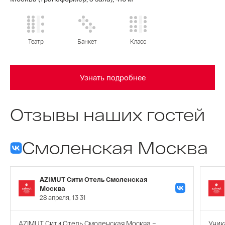
Театр
Банкет
Класс
Узнать подробнее
Отзывы наших гостей
Смоленская Москва
AZIMUT Сити Отель Смоленская
Москва
28 апреля, 13 31
AZIMUT Сити Отель Смоленская Москва –
Уник