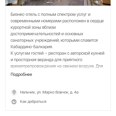
Бизнес-отель с полным спектром услуг и
современными номерами расположен в сердце
курортной зоны вблизи
достопримечательностей и основных
санаторных учреждений, которыми славится
Кабардино-Балкария.
К услугам гостей — ресторан с авторской кухней
и просторная веранда для приятного
времяпрепровождения на свежем воздухе. Для
поддержания активного образа жизни
Подробнее
предусмотрены бассейн и современный фитнес-
зал, а для восстановления сил — спа-комплекс и
массажные кабинеты, русская баня. Особое
Нальчик, ул. Марко Вовчок, д. 4а
внимание уделено деловым и торжественным
Как добраться
мероприятиям: в AZIMUT Отель Нальчик
имеются конференц-залы и банкетные