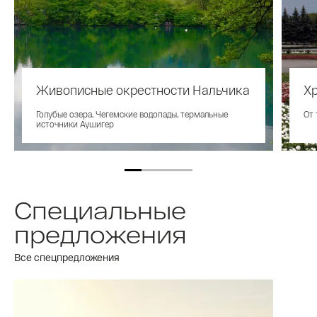
Живописные окрестности Нальчика
Х
Голубые озера, Чегемские водопады, термальные
От 
источники Аушигер
Специальные
предложения
Все спецпредложения