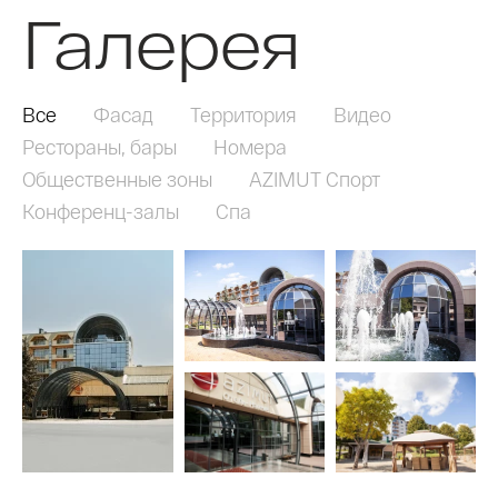
Галерея
Все
Фасад
Территория
Видео
Рестораны, бары
Номера
Общественные зоны
AZIMUT Спорт
Конференц-залы
Спа