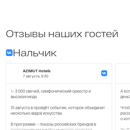
Отзывы наших гостей
Нальчик
AZIMUT Hotels
7 августа, 9 30
✨ 3 000 свечей, симфонический оркестр и
А ес
высокая мода
день
15 августа в пройдёт событие, которое объединит
Чтоб
несколько видов искусства.
расс
о ко
В программе – показы российских брендов в
сопровождении симфонического оркестра
До 2