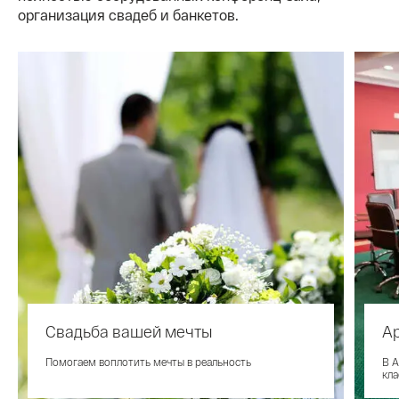
организация свадеб и банкетов.
Свадьба вашей мечты
Ар
Помогаем воплотить мечты в реальность
В A
кла