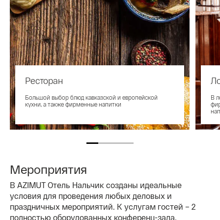
Ресторан
Л
Большой выбор блюд кавказской и европейской
В л
кухни, а также фирменные напитки
фир
на
Мероприятия
В AZIMUT Отель Нальчик созданы идеальные
условия для проведения любых деловых и
праздничных мероприятий. К услугам гостей – 2
полностью оборудованных конференц-зала,