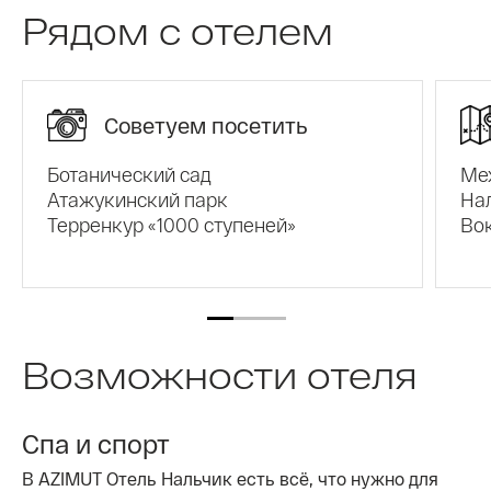
площадки для событий любого формата.
Рядом с отелем
Советуем посетить
Ботанический сад
Ме
Атажукинский парк
На
Терренкур «1000 ступеней»
Во
Возможности отеля
Спа и спорт
В AZIMUT Отель Нальчик есть всё, что нужно для