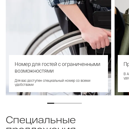
Номер для гостей с ограниченными
П
возможностями
В A
удо
Для вас доступен специальный номер со всеми
удобствами
Специальные