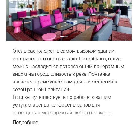
Отель расположен в самом высоком здании
исторического центра Санкт-Петербурга, откуда
можно насладиться потрясающим панорамным
видом на город. Близость к реке Фонтанка
является преимуществом для размещения в
сезон речной навигации.
Если вы путешествуете по работе, к вашим
услугам аренда конференц-залов для
проведения мероприятий любого формата.
Отель предлагает полноценное питание в
Подробнее
ресторане АВЕНЮ по системе «шведский стол»,
а также блюда по меню в СМАРТ лобби-баре.