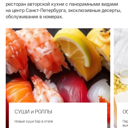
ресторан авторской кухни с панорамными видами
на центр Санкт-Петербурга, эксклюзивные десерты,
обслуживание в номерах.
СУШИ и РОЛЛЫ
О
Новый суши бар в отеле
Пе
вых