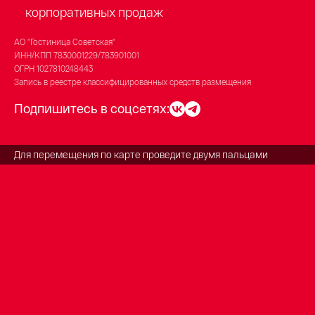
корпоративных продаж
АО "Гостиница Советская"
ИНН/КПП
7830001229/783901001
ОГРН
1027810248443
Запись в реестре классифицированных средств размещения
Подпишитесь в соцсетях:
Для перемещения по карте проведите двумя пальцами