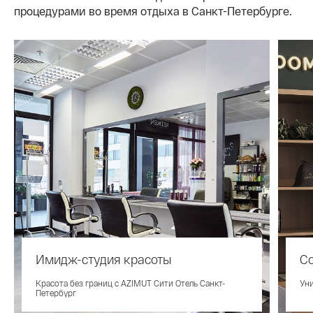
процедурами во время отдыха в Санкт-Петербурге.
Имидж-студия красоты
С
Красота без границ с AZIMUT Сити Отель Санкт-
Уни
Петербург