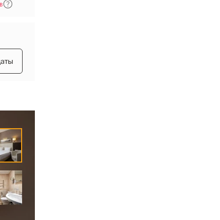
в
даты