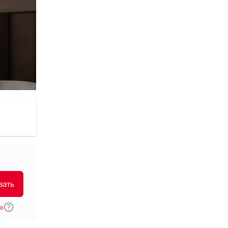
вать
в