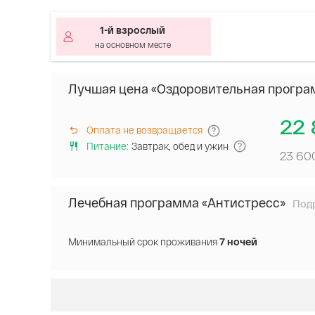
1-й взрослый
на основном месте
Лучшая цена «Оздоровительная програ
22 
Оплата не возвращается
Питание
:
Завтрак, обед и ужин
23 60
Лечебная программа «Антистресс»
Под
В
сто
вхо
Минимальный срок проживания
7 ночей