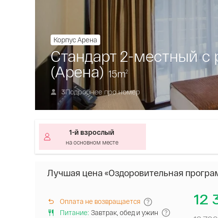
Корпус Арена
Стандарт 2-местный с
(Арена)
15
m
2
Подробнее про номер
3
1-й взрослый
на основном месте
Лучшая цена «Оздоровительная програ
12 
Оплата не возвращается
Питание
:
Завтрак, обед и ужин