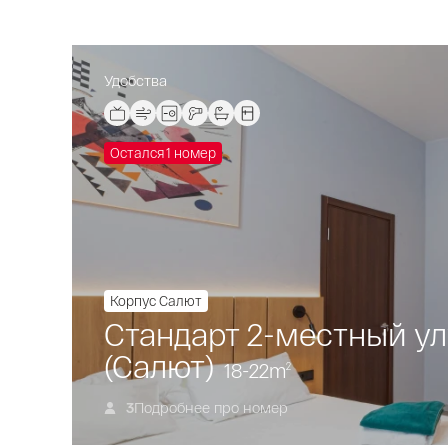
Удобства
Остался 1 номер
Корпус Салют
Стандарт 2-местный у
(Салют)
18-22
m
2
Подробнее про номер
3