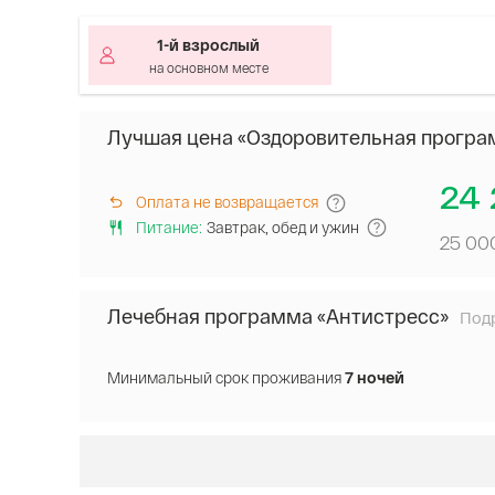
1-й взрослый
на основном месте
Лучшая цена «Оздоровительная програ
24 
Оплата не возвращается
Питание
:
Завтрак, обед и ужин
25 00
Лечебная программа «Антистресс»
Под
В
сто
вхо
Минимальный срок проживания
7 ночей