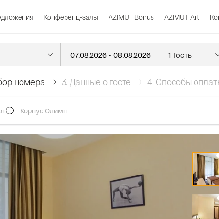
едложения
Конференц-залы
AZIMUT Bonus
AZIMUT Art
Ко
бор номера
3.
Данные о госте
4.
Способы оплат
ют
Корпус Олимп