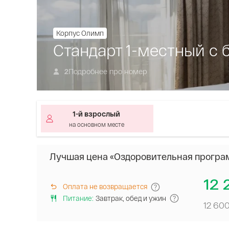
Корпус Олимп
Стандарт 1-местный с 
Подробнее про номер
2
1-й взрослый
на основном месте
Лучшая цена «Оздоровительная програ
12 
Оплата не возвращается
Питание
:
Завтрак, обед и ужин
12 60