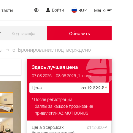
Войти
нтакты
RU
Меню
Обновить
ы
5.
Бронирование подтверждено
Здесь лучшая цена
07.08.2026
–
08.08.2026
, 1 гость
Цена
от
12 222 ₽
*
* После регистрации
+ баллы за каждое проживание
+ привилегии AZIMUT BONUS
Цена в сервисах
от
12 600 ₽
бронирования отелей