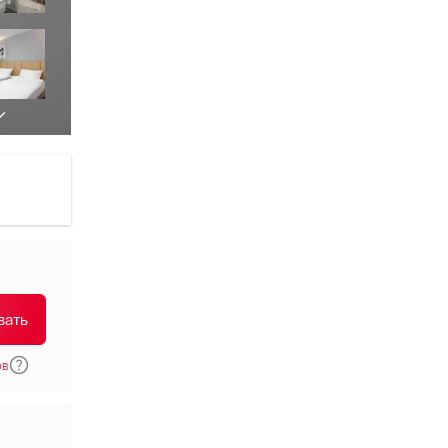
вать
ов