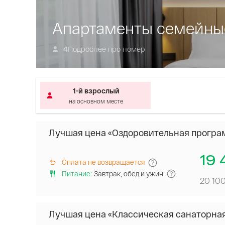
Апартаменты семейны
Подробнее про номер
4
1-й взрослый
на основном месте
Лучшая цена «Оздоровительная програ
19 
Оплата не возвращается
Питание
:
Завтрак, обед и ужин
20 10
Лучшая цена «Классическая санаторна