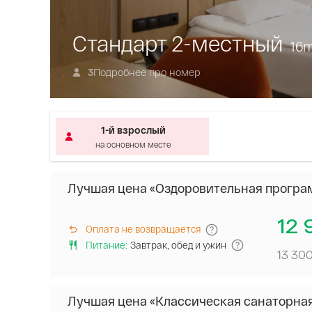
Стандарт 2-местный
16
Подробнее про номер
3
1-й взрослый
на основном месте
Лучшая цена «Оздоровительная програ
12 
Оплата не возвращается
Питание
:
Завтрак, обед и ужин
13 30
Лучшая цена «Классическая санаторна