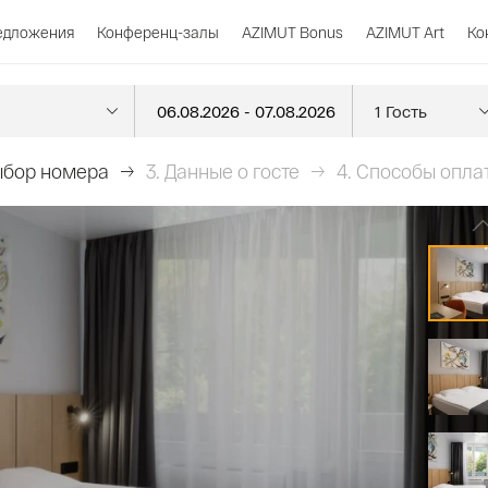
едложения
Конференц-залы
AZIMUT Bonus
AZIMUT Art
Ко
бор номера
3.
Данные о госте
4.
Способы опла