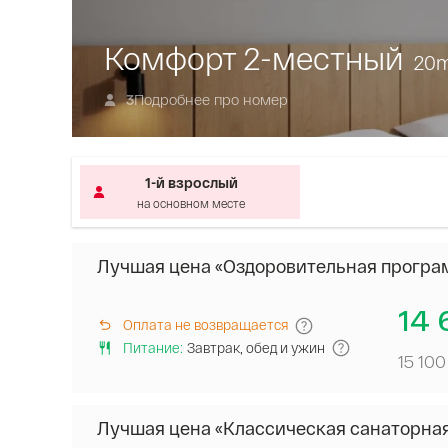
Комфорт 2-местный
20
Подробнее про номер
3
1-й взрослый
на основном месте
Лучшая цена «Оздоровительная програ
14 
Оплата не возвращается
Питание
:
Завтрак, обед и ужин
15 100
Лучшая цена «Классическая санаторна