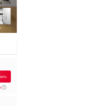
вать
в