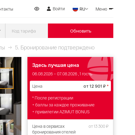
Войти
нтакты
RU
Меню
Обновить
ты
5.
Бронирование подтверждено
Здесь лучшая цена
06.08.2026
–
07.08.2026
, 1 гость
Цена
от
12 901 ₽
*
* После регистрации
+ баллы за каждое проживание
+ привилегии AZIMUT BONUS
Цена в сервисах
от
13 300 ₽
бронирования отелей