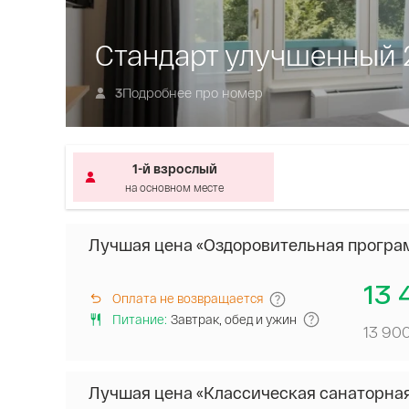
Стандарт улучшенный 
Подробнее про номер
3
1-й взрослый
на основном месте
Лучшая цена «Оздоровительная програ
13 
Оплата не возвращается
Питание
:
Завтрак, обед и ужин
13 90
Лучшая цена «Классическая санаторна