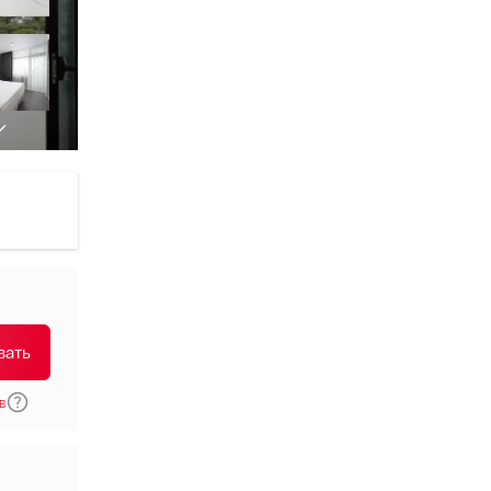
вать
в