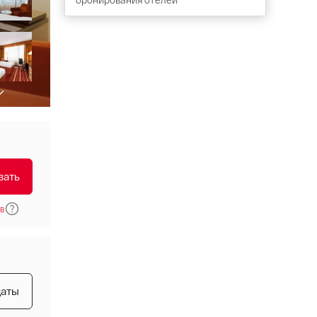
вать
ов
даты