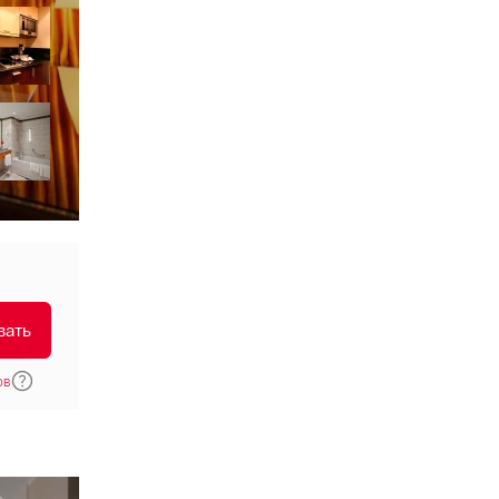
вать
ов