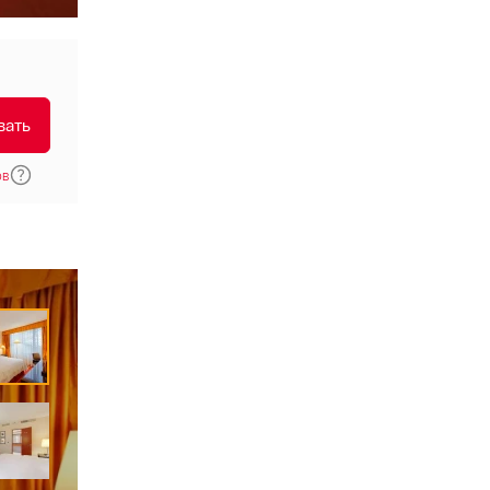
вать
ов