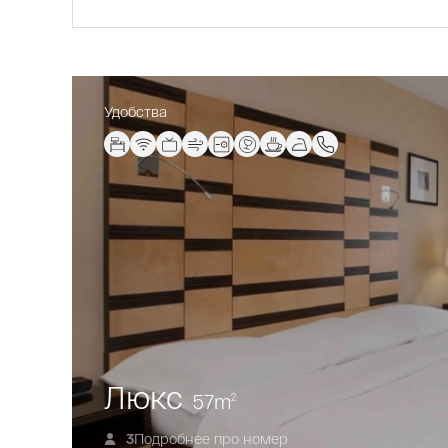
Удобства
Люкс
57
m
2
Подробнее про номер
3