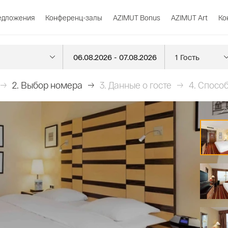
едложения
Конференц-залы
AZIMUT Bonus
AZIMUT Art
Ко
2.
Выбор номера
3.
Данные о госте
4.
Способ