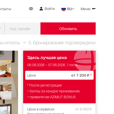
Войти
нтакты
RU
Меню
Обновить
ы оплаты
5.
Бронирование подтверждено
Здесь лучшая цена
06.08.2026
–
07.08.2026
, 1 гость
Цена
от
7 200 ₽
*
* После регистрации
+ баллы за каждое проживание
+ привилегии AZIMUT BONUS
Цена в сервисах
от
8 000 ₽
бронирования отелей