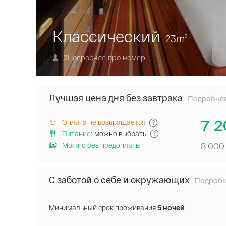
Классический
23
m
2
Подробнее про номер
2
Лучшая цена дня без завтрака
Подробне
Забронир
номер
на
7 2
Оплата не возвращается
нашем
Питание
:
можно выбрать
сайте
Можно без предоплаты
8 000
по
лучшей
цене
С заботой о себе и окружающих
дня.
Подроб
Специал
Завтрак
цена
не
при
Минимальный срок проживания
5 ночей
включен.
длитель
Бесплатна
прожива