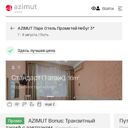
Войти
AZIMUT Парк Отель Прометей Небуг 3*
7
-
8 августа
,
1
Гость
Здесь лучшая цена
3
Стандарт (1 этаж)
16
m
2
Подробнее про номер
еще 2
AZIMUT Bonus: Транзитный
Пут
Промо
тариф с завтраком
Под
Подробнее