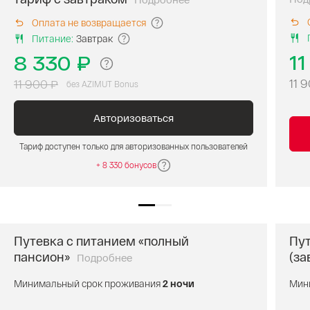
Специальная
цена
Оплата не возвращается
для
Питание
:
Завтрак
учаcтников
AZIMUT
11
8 330 ₽
Bonus.
11 
За
11 900 ₽
без AZIMUT Bonus
бронирование
тарифа
Авторизоваться
вам
начисляются
Тариф доступен только для авторизованных пользователей
баллы
AZIMUT
+ 8 330 бонусов
Bonus.
Расчетный
час:
заезд
после
Путевка с питанием «полный
Пут
17:00,
пансион»
(за
Подробнее
Оздоровительная
выезд
путевка
до
Минимальный срок проживания
2 ночи
Мин
с
10:00.
питанием
Проживание