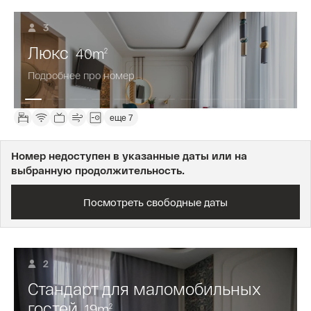
3
Люкс
40
m
2
Подробнее про номер
еще 7
Номер недоступен в указанные даты или на
выбранную продолжительность.
Посмотреть свободные даты
2
Стандарт для маломобильных
гостей
19
m
2