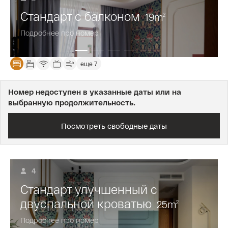
Стандарт с балконом
19
m
2
Подробнее про номер
еще 7
Номер недоступен в указанные даты или на
выбранную продолжительность.
Посмотреть свободные даты
4
Стандарт улучшенный с
двуспальной кроватью
25
m
2
Подробнее про номер