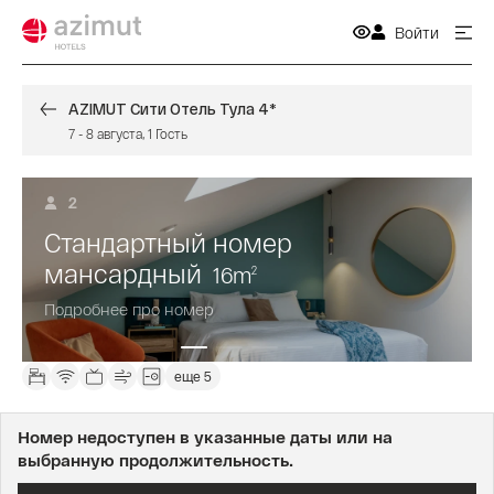
Войти
AZIMUT Сити Отель Тула 4*
7
-
8 августа
,
1
Гость
2
Стандартный номер
мансардный
16
m
2
Подробнее про номер
еще 5
Номер недоступен в указанные даты или на
выбранную продолжительность.