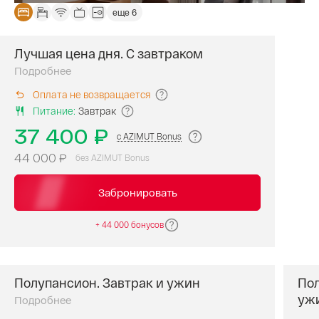
еще 6
Лучшая цена дня. С завтраком
Лучшая
цена
Подробнее
дня,
Оплата не возвращается
самые
Питание
:
Завтрак
выгодные
условия.
37 400 ₽
с AZIMUT Bonus
Без
44 000 ₽
без AZIMUT Bonus
дополнительной
оплаты
Забронировать
предоставляются
следующие
услуги**:
+ 44 000 бонусов
завтрак
(
«
Шведский
стол»
в
Полупансион. Завтрак и ужин
Пол
Полупансион.
ресторане
«
Ривьера
»
уж
В
Подробнее
либо
стоимость