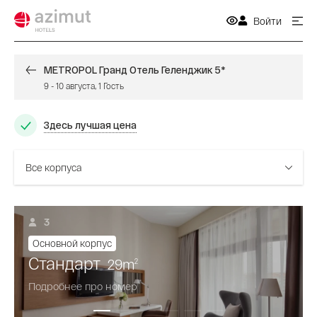
Войти
METROPOL Гранд Отель Геленджик 5*
9
-
10 августа
,
1
Гость
Здесь лучшая цена
Все корпуса
3
Основной корпус
Стандарт
29
m
2
Подробнее про номер