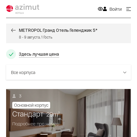
Войти
METROPOL Гранд Отель Геленджик 5*
8
-
9 августа
,
1
Гость
Здесь лучшая цена
Все корпуса
3
Основной корпус
Стандарт
29
m
2
Подробнее про номер