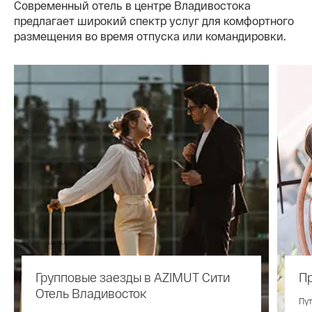
Современный отель в центре Владивостока
предлагает широкий спектр услуг для комфортного
размещения во время отпуска или командировки.
Групповые заезды в AZIMUT Сити
П
Отель Владивосток
Пу