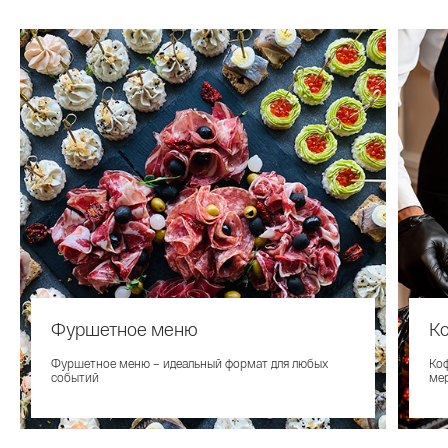
Фуршетное меню
К
Фуршетное меню – идеальный формат для любых
Коф
событий
ме