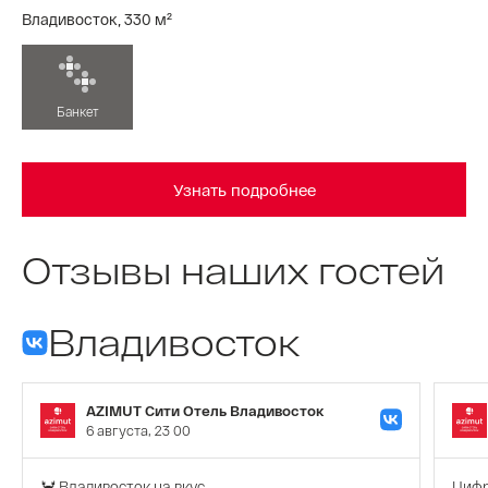
Владивосток, 330 м²
Банкет
Узнать подробнее
Отзывы наших гостей
Владивосток
AZIMUT Сити Отель Владивосток
6 августа, 23 00
🦀 Владивосток на вкус
Цифр