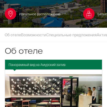
Идеальное расположение
Бизне
Об отеле
Возможности
Специальные предложения
Акти
Об отеле
Панорамный вид на Амурский залив