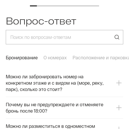
✉ Пишите: reception.vladivostok@azimuthotels.com
⠀⠀⠀
💻 Или бронируйте онлайн:
📞 Зв
https://azimuthotels.com/ru/vladivostok/azimut-
✉ Пи
Вопрос-ответ
hotel-vladivostok
💻 И
📍 г. Владивосток, ул. Набережная, д.10
https
hotel
📍 г.
Бронирование
О номерах
Расположение и парковк
Можно ли забронировать номер на
конкретном этаже и с видом на (море, реку,
парк), сколько это стоит?
Почему вы не предупреждаете и отменяете
бронь после 18:00?
Можно ли разместиться в одноместном