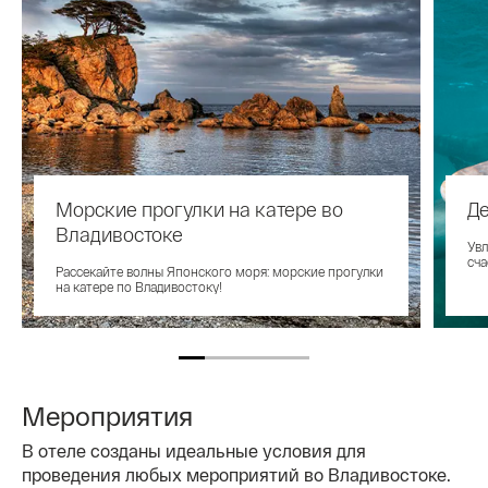
Морские прогулки на катере во
Д
Владивостоке
Увл
сча
Рассекайте волны Японского моря: морские прогулки
на катере по Владивостоку!
Мероприятия
В отеле созданы идеальные условия для
проведения любых мероприятий во Владивостоке.