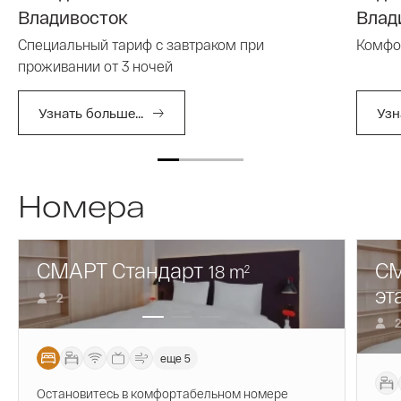
Владивосток
Влад
Специальный тариф с завтраком при
Комфор
проживании от 3 ночей
Узнать больше...
Узн
Номера
СМАРТ Стандарт
СМ
18
m
2
эт
2
еще 5
Остановитесь в комфортабельном номере