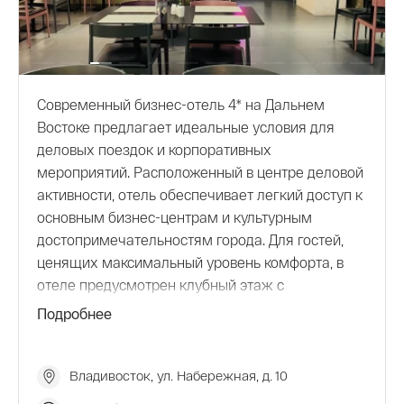
Современный бизнес-отель 4* на Дальнем
Востоке предлагает идеальные условия для
деловых поездок и корпоративных
мероприятий. Расположенный в центре деловой
активности, отель обеспечивает легкий доступ к
основным бизнес-центрам и культурным
достопримечательностям города. Для гостей,
ценящих максимальный уровень комфорта, в
отеле предусмотрен клубный этаж с
панорамным видом на Амурский залив. К
Подробнее
услугам гостей – ресторан с разнообразным
меню, лобби-бар для неформальных встреч,
современный тренажерный зал и конференц-
Владивосток, ул. Набережная, д. 10
залы.