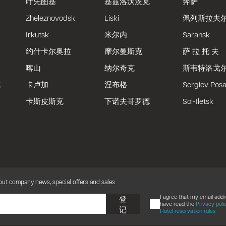
叶先图基
基兹洛沃茨克
奔萨
Zheleznovodsk
Liski
佩列斯拉夫
Irkutsk
米尔内
Saransk
约什卡尔奥拉
摩尔曼斯克
萨 拉 托 夫
喀山
纳尔奇克
斯韦特洛戈
克
卡卢加
涅布格
Sergiev Pos
卡斯皮斯克
下诺夫哥罗德
Sol-Iletsk
bout company news, special offers and sales
I agree that my email add
登
have read the
Privacy poli
记
Hotel reservation rules