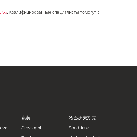
5 53
. Квалифицированные специалисты помогут в
索契
哈巴罗夫斯克
uevo
Stavropol
Shadrinsk