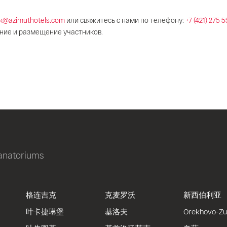
sk@azimuthotels.com
или свяжитесь с нами по телефону:
+7 (421) 275 5
ние и размещение участников.
sanatoriums
格连吉克
克麦罗沃
新西伯利亚
叶卡捷琳堡
基洛夫
Orekhovo-Z