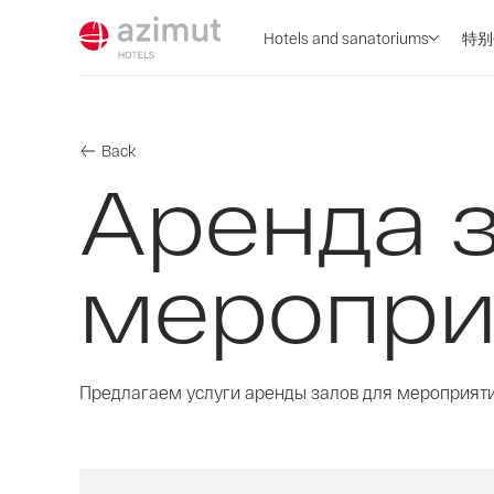
Hotels and sanatoriums
特别
Back
Аренда з
меропри
Предлагаем услуги аренды залов для мероприяти