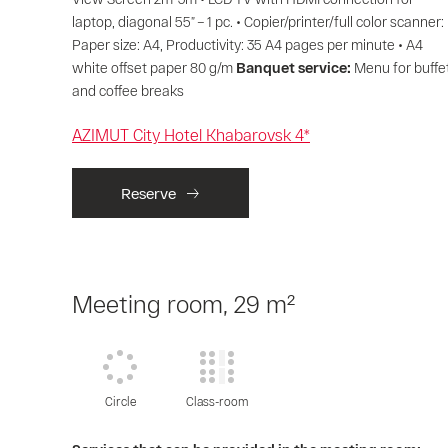
laptop, diagonal 55” – 1 pc. • Copier/printer/full color scanner:
Paper size: A4, Productivity: 35 A4 pages per minute • A4
white offset paper 80 g/m
Banquet service:
Menu for buffe
and coffee breaks
AZIMUT City Hotel Khabarovsk 4*
Reserve
Meeting room, 29 m²
Circle
Class-room