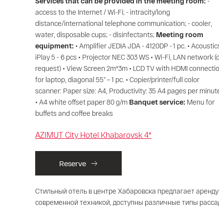
Services that can be provided in the meeting room:
-
access to the Internet / Wi-Fi; - intracity/long
distance/international telephone communication; - cooler,
water, disposable cups; - disinfectants;
Meeting room
equipment:
• Amplifier JEDIA JDA - 4120DP - 1 pc. • Acoustic
iPlay 5 - 6 pcs • Projector NEC 303 WS • Wi-Fi, LAN network (
request) • View Screen 2m*3m • LCD TV with HDMI connecti
for laptop, diagonal 55” – 1 pc. • Copier/printer/full color
scanner: Paper size: A4, Productivity: 35 A4 pages per minut
• A4 white offset paper 80 g/m
Banquet service:
Menu for
buffets and coffee breaks
AZIMUT City Hotel Khabarovsk 4*
Reserve
Стильный отель в центре Хабаровска предлагает аренд
современной техникой, доступны различные типы расса