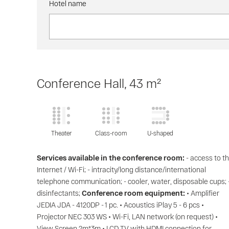
Hotel name
Conference Hall, 43 m²
Theater
Class-room
U-shaped
Services available in the conference room:
- access to t
Internet / Wi-Fi; - intracity/long distance/international
telephone communication; - cooler, water, disposable cups; 
disinfectants;
Conference room equipment:
• Amplifier
JEDIA JDA - 4120DP - 1 pc. • Acoustics iPlay 5 - 6 pcs •
Projector NEC 303 WS • Wi-Fi, LAN network (on request) •
View Screen 2m*3m • LCD TV with HDMI connection for