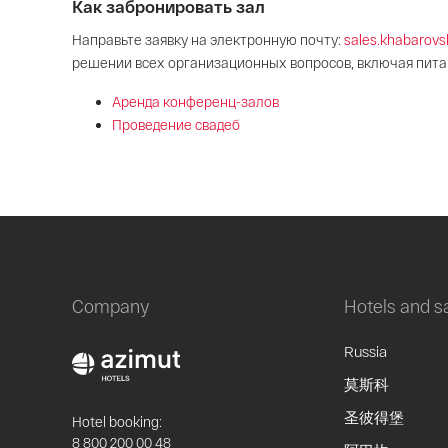
Как забронировать зал
Направьте заявку на электронную почту:
sales.khabarov
решении всех организационных вопросов, включая пита
Аренда конференц-залов
Проведение свадеб
Company
Hotels and 
Russia
莫斯科
圣彼得堡
Hotel booking:
8 800 200 00 48