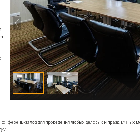
s
on
on
e
у конференц-залов для проведения любых деловых и праздничных 
дки.