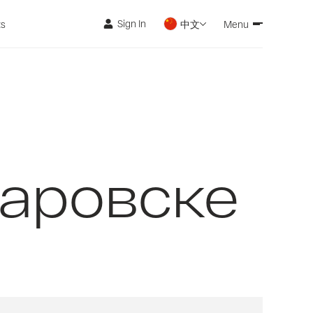
Sign In
ts
中文
Menu
баровске