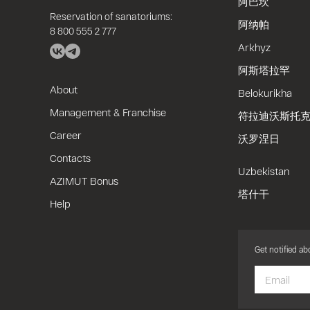
阿巴坎
Reservation of sanatoriums:
阿纳帕
8 800 555 2 777
Arkhyz
阿斯塔拉罕
About
Belokurikha
Management & Franchise
符拉迪沃斯托
Career
沃罗涅日
Contacts
Uzbekistan
AZIMUT Bonus
塔什干
Help
Get notified a