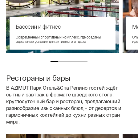
Бассейн и фитнес
М
Современный спортивный комплекс, где созданы
Опы
идеальные условия для активного отдыха
иде
Рестораны и бары
В AZIMUT Парк Отель&Спа Репино гостей ждёт
сытный завтрак в формате шведского стола,
круглосуточный бар и ресторан, предлагающий
разнообразие изысканных блюд – от десертов и
гармоничных коктейлей до кухни разных стран
мира.