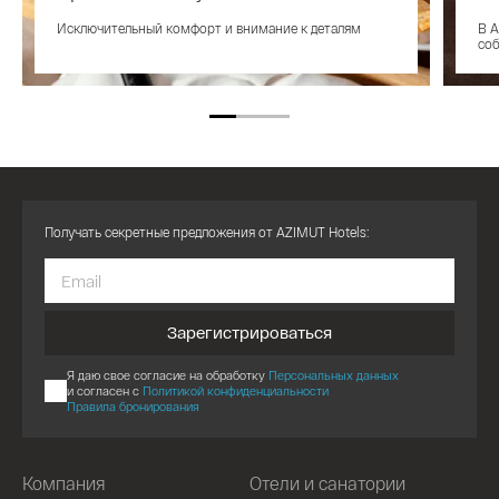
Исключительный комфорт и внимание к деталям
В A
со
Получать секретные предложения от AZIMUT Hotels:
Зарегистрироваться
Я даю свое согласие на обработку
Персональных данных
и согласен с
Политикой конфиденциальности
Правила бронирования
Компания
Отели и санатории