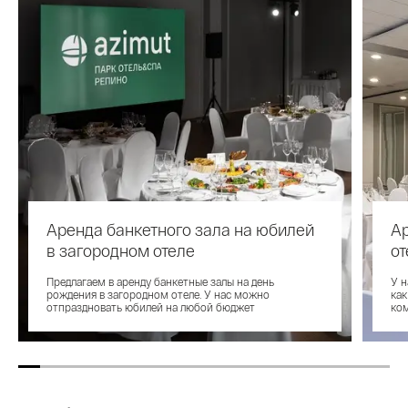
Аренда банкетного зала на юбилей
Ар
в загородном отеле
от
Предлагаем в аренду банкетные залы на день
У н
рождения в загородном отеле. У нас можно
как
отпраздновать юбилей на любой бюджет
ко