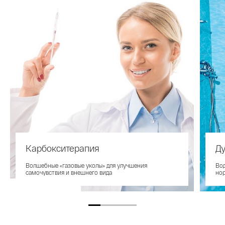
Карбокситерапия
Д
Волшебные «газовые уколы» для улучшения
Вод
самочувствия и внешнего вида
но