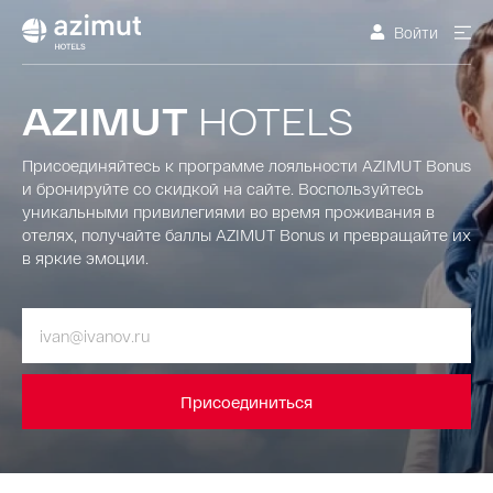
Войти
AZIMUT
HOTELS
Присоединяйтесь к программе лояльности AZIMUT Bonus
и бронируйте со скидкой на сайте. Воспользуйтесь
уникальными привилегиями во время проживания в
отелях, получайте баллы AZIMUT Bonus и превращайте их
в яркие эмоции.
Присоединиться