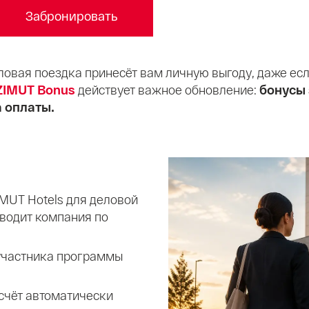
Забронировать
ловая поездка принесёт вам личную выгоду, даже ес
ZIMUT Bonus
действует важное обновление:
бонусы 
 оплаты.
IMUT Hotels для деловой
зводит компания по
 участника программы
счёт автоматически