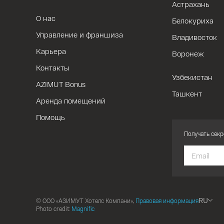
Астрахань
О нас
Белокуриха
Управление и франшиза
Владивосток
Карьера
Воронеж
Контакты
Узбекистан
AZIMUT Bonus
Ташкент
Аренда помещений
Помощь
Получать секр
RU
© ООО «АЗИМУТ Хотелс Компани»,
Правовая информация
Photo credit:
Magnific