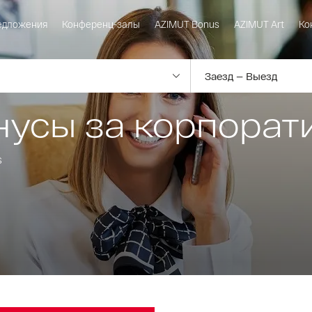
едложения
Конференц-залы
AZIMUT Bonus
AZIMUT Art
Ко
нусы за корпорат
s