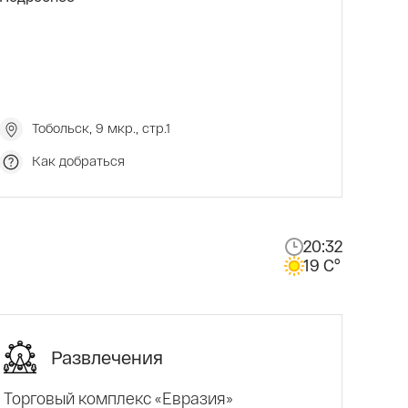
масштаба – от корпоративных совещаний и
тренингов до крупных конференций. Для
гостей отеля оборудована бесплатная
парковка. Удобная транспортная развязка
позволит быстро добраться до любого места и
достопримечательностей жемчужины
Тобольск, 9 мкр., стр.1
сибирских городов.
Как добраться
20:32
19 C°
Развлечения
Торговый комплекс «Евразия»