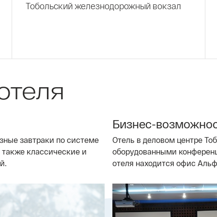
Тобольский железнодорожный вокзал
отеля
Бизнес-возможно
азные завтраки по системе
Отель в деловом центре То
а также классические и
оборудованными конференц
й.
отеля находится офис Альф