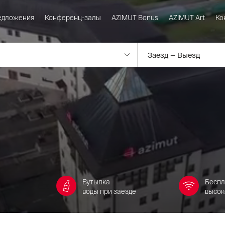
едложения
Конференц-залы
AZIMUT Bonus
AZIMUT Art
Ко
Бутылка
Бесп
воды при заезде
высок