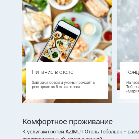
Питание в отеле
Конд
Завтраки, обеды и ужины проходят в
На пер
ресторане на 6 этаже отеля
Тоболь
«Мария
Комфортное проживание
К услугам гостей AZIMUT Отель Тобольск – ра
оздоровительный центр с сауной.