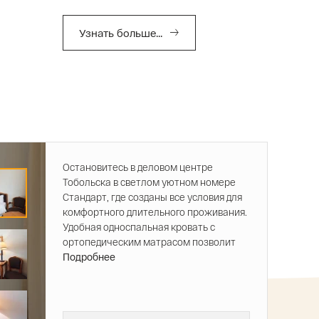
Узнать больше...
Остановитесь в деловом центре
Тобольска в светлом уютном номере
Стандарт, где созданы все условия для
комфортного длительного проживания.
Удобная односпальная кровать с
ортопедическим матрасом позволит
отлично выспаться после насыщенного
Подробнее
дня. Для тех, кому требуется
поработать в поездке, оборудовано
удобное рабочее место. В номере
собственная ванная комната,