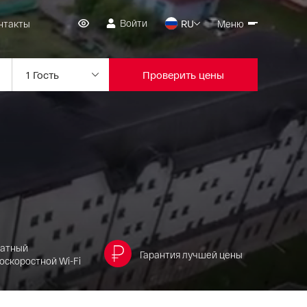
Войти
нтакты
RU
Меню
Проверить цены
латный
Гарантия лучшей цены
оскоростной Wi-Fi