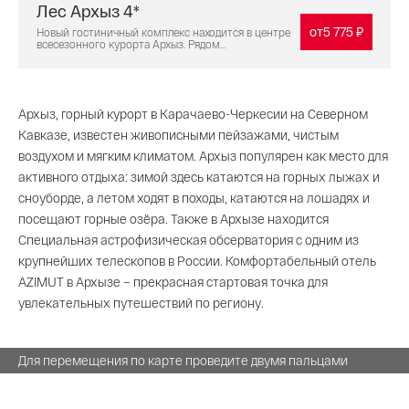
Лес Архыз 4*
от
5 775 ₽
Новый гостиничный комплекс находится в центре
всесезонного курорта Архыз. Рядом...
Архыз, горный курорт в Карачаево-Черкесии на Северном
Кавказе, известен живописными пейзажами, чистым
воздухом и мягким климатом. Архыз популярен как место для
активного отдыха: зимой здесь катаются на горных лыжах и
сноуборде, а летом ходят в походы, катаются на лошадях и
посещают горные озёра. Также в Архызе находится
Специальная астрофизическая обсерватория с одним из
крупнейших телескопов в России. Комфортабельный отель
AZIMUT в Архызе – прекрасная стартовая точка для
увлекательных путешествий по региону.
Для перемещения по карте проведите двумя пальцами