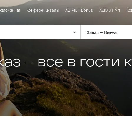
едложения
Конференц-залы
AZIMUT Bonus
AZIMUT Art
Ко
з – все в гости к