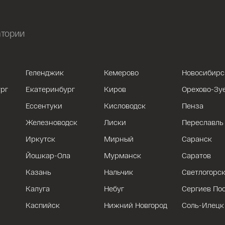
атории
Геленджик
Кемерово
Новосибирс
рг
Екатеринбург
Киров
Орехово-Зу
Ессентуки
Кисловодск
Пенза
Железноводск
Лиски
Переславль
Иркутск
Мирный
Саранск
Йошкар-Ола
Мурманск
Саратов
Казань
Нальчик
Светлогорс
Калуга
Небуг
Сергиев По
Каспийск
Нижний Новгород
Соль-Илецк