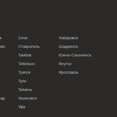
к
Сочи
Хабаровск
ево
Ставрополь
Шадринск
Тамбов
Южно-Сахалинск
Тобольск
Якутск
Туапсе
Ярославль
Тула
к
Тюмень
сад
Ульяновск
Уфа