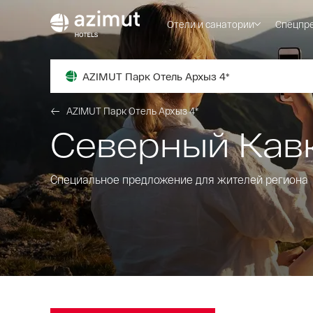
Отели и санатории
Спецпр
AZIMUT Парк Отель Архыз 4*
AZIMUT Парк Отель Архыз 4*
Северный Кавка
Специальное предложение для жителей региона