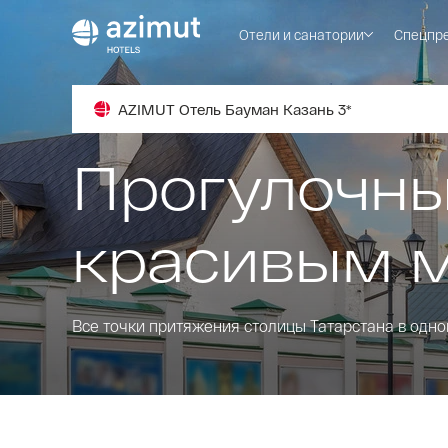
Отели и санатории
Спецпр
AZIMUT Отель Бауман Казань 3*
Прогулочн
красивым 
Все точки притяжения столицы Татарстана в одно