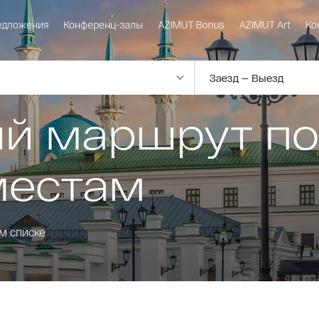
едложения
Конференц-залы
AZIMUT Bonus
AZIMUT Art
Ко
ый маршрут п
местам
м списке