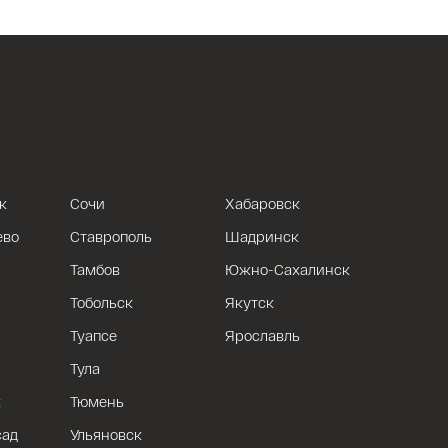
к
Сочи
Хабаровск
ево
Ставрополь
Шадринск
Тамбов
Южно-Сахалинск
Тобольск
Якутск
Туапсе
Ярославль
Тула
к
Тюмень
сад
Ульяновск