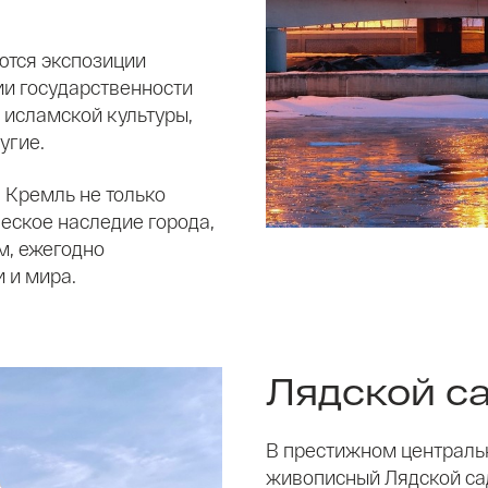
ются экспозиции
ии государственности
 исламской культуры,
угие.
 Кремль не только
ческое наследие города,
м, ежегодно
 и мира.
Лядской с
В престижном централь
живописный Лядской сад