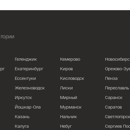
атории
Геленджик
Кемерово
Новосибирс
рг
Екатеринбург
Киров
Орехово-Зу
Ессентуки
Кисловодск
Пенза
Железноводск
Лиски
Переславль
Иркутск
Мирный
Саранск
Йошкар-Ола
Мурманск
Саратов
Казань
Нальчик
Светлогорс
Калуга
Небуг
Сергиев По