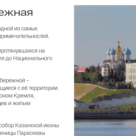
ежная
одной из самых
примечательностей.
протянувшаяся на
ля до Национального
абережной –
иеся с её территории.
оном Кремля,
цев и жилым
собор Казанской иконы
ченицы Параскевы