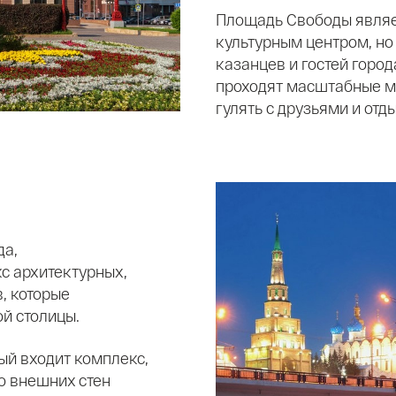
Площадь Свободы являе
культурным центром, но
казанцев и гостей город
проходят масштабные м
гулять с друзьями и отд
да,
с архитектурных,
, которые
й столицы.
ый входит комплекс,
го внешних стен