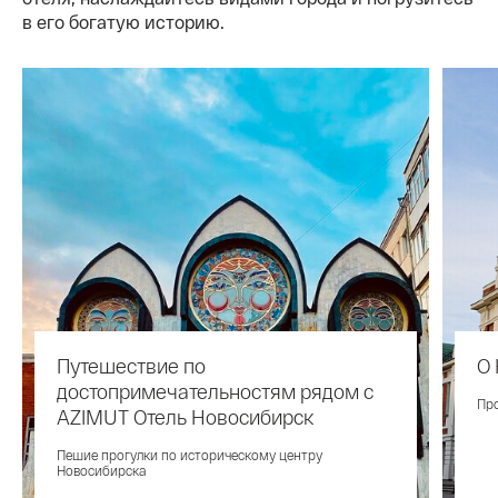
в его богатую историю.
Путешествие по
О
достопримечательностям рядом с
Про
AZIMUT Отель Новосибирск
Пешие прогулки по историческому центру
Новосибирска