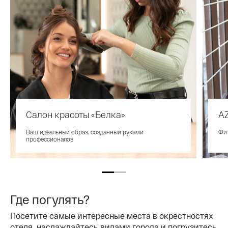
Салон красоты «Белка»
A
Ваш идеальный образ, созданный руками
Фит
профессионалов
Где погулять?
Посетите самые интересные места в окрестностях
отеля, наслаждайтесь видами города и погрузитесь