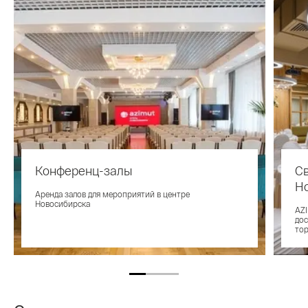
Конференц-залы
Св
Н
Аренда залов для мероприятий в центре
Новосибирска
AZI
дос
тор