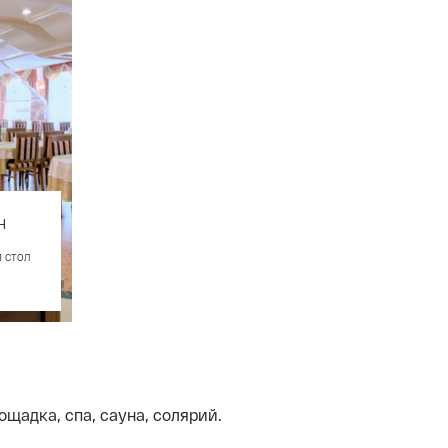
н
 стол
ощадка, спа, сауна, солярий.