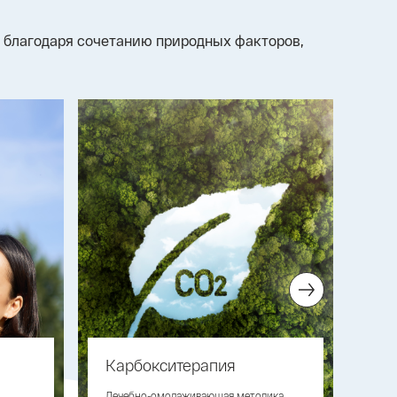
 благодаря сочетанию природных факторов,
Карбокситерапия
Пл
Лечебно-омолаживающая методика,
Озд