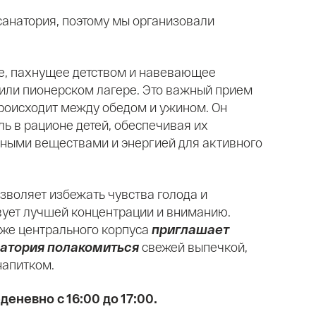
санатория, поэтому мы организовали
е, пахнущее детством и навевающее
или пионерском лагере. Это важный прием
роисходит между обедом и ужином. Он
ль в рационе детей, обеспечивая их
ными веществами и энергией для активного
зволяет избежать чувства голода и
твует лучшей концентрации и вниманию.
таже центрального корпуса
приглашает
натория полакомиться
свежей выпечкой,
напитком.
еневно с 16:00 до 17:00.