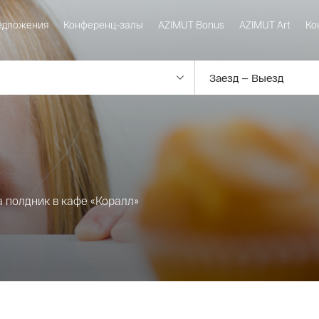
едложения
Конференц-залы
AZIMUT Bonus
AZIMUT Art
Ко
 полдник в кафе «Коралл»