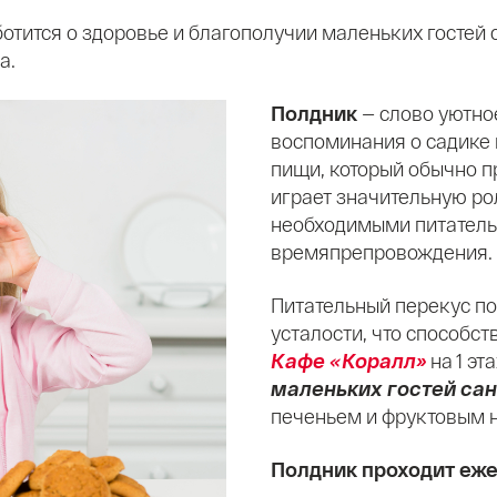
отится о здоровье и благополучии маленьких гостей 
а.
Полдник
— слово уютно
воспоминания о садике 
пищи, который обычно п
играет значительную ро
необходимыми питатель
времяпрепровождения.
Питательный перекус по
усталости, что способс
Кафе
Коралл»
на 1 э
«
маленьких гостей са
печеньем и фруктовым 
Полдник проходит ежед