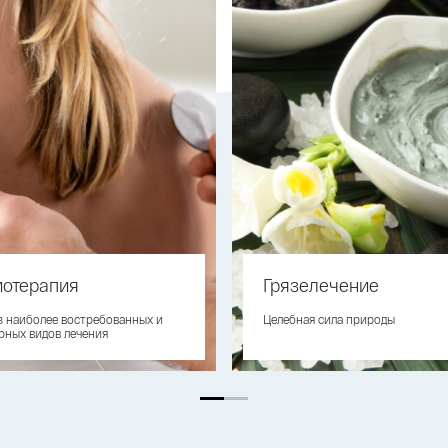
отерапия
Грязелечение
з наиболее востребованных и
Целебная сила природы
рных видов лечения