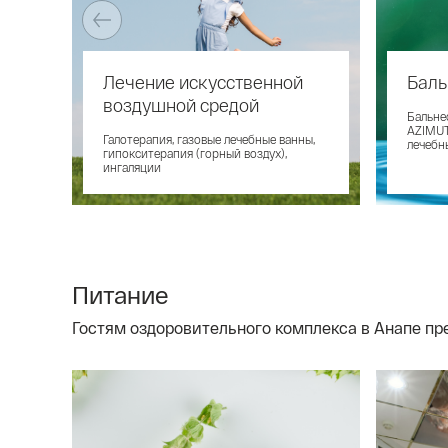
Лечение искусственной
Баль
воздушной средой
Бальне
AZIMUT
Галотерапия, газовые лечебные ванны,
лечебн
гипокситерапия (горный воздух),
ингаляции
Питание
Гостям оздоровительного комплекса в Анапе пр