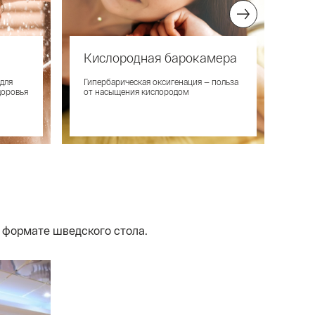
Кислородная барокамера
Ма
ап
для
Гипербарическая оксигенация — польза
доровья
от насыщения кислородом
Апп
для
заб
 формате шведского стола.