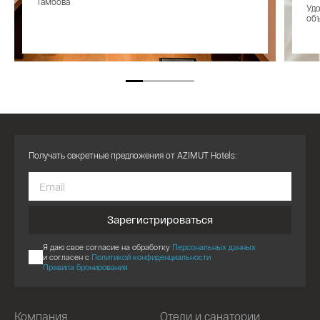
Тамбова
Уд
объ
Получать секретные предложения от AZIMUT Hotels:
Зарегистрироваться
Я даю свое согласие на обработку
Персональных данных
и согласен с
Политикой конфиденциальности
Правила бронирования
Компания
Отели и санатории