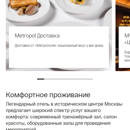
Metropol Доставка
М
«
Доставка от «Метрополя»: изысканный вкус у вас дома
Бар
то
мос
Комфортное проживание
Легендарный отель в историческом центре Москвы
предлагает широкий спектр услуг вашего
комфорта: современный тренажёрный зал, салон
красоты, оборудованные залы для проведения
мероприятий.