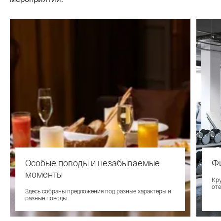
Особые поводы и незабываемые
Ф
моменты
Кру
оте
Здесь собраны предложения под разные характеры и
разные поводы.