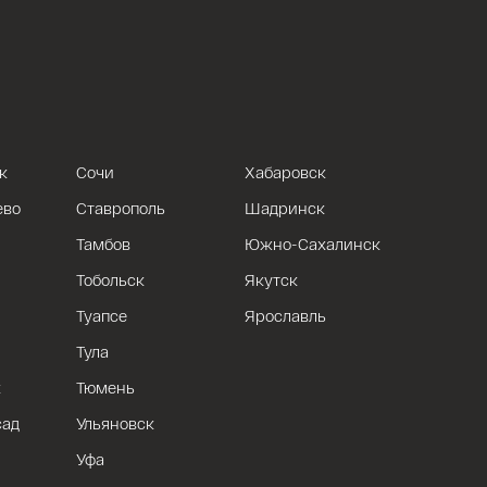
к
Сочи
Хабаровск
ево
Ставрополь
Шадринск
Тамбов
Южно-Сахалинск
Тобольск
Якутск
Туапсе
Ярославль
Тула
к
Тюмень
сад
Ульяновск
Уфа