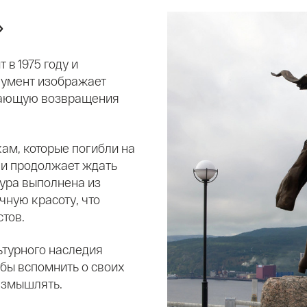
»
в 1975 году и
нумент изображает
идающую возвращения
ам, которые погибли на
л и продолжает ждать
тура выполнена из
чную красоту, что
стов.
ьтурного наследия
обы вспомнить о своих
размышлять.