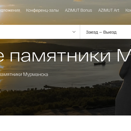
едложения
Конференц-залы
AZIMUT Bonus
AZIMUT Art
Ко
е памятники 
 памятники Мурманска