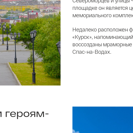
Североморцев и улицы 
площадке он является 
мемориального комплекс
Недалеко расположен ф
«Курск», напоминающий 
воссозданы мраморные л
Спас-на-Водах.
 героям-