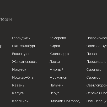
атории
Геленджик
Кемерово
Новосибирс
рг
Екатеринбург
Киров
Орехово-Зу
Ессентуки
Кисловодск
Пенза
Железноводск
Лиски
Переславль
Иркутск
Мирный
Саранск
Йошкар-Ола
Мурманск
Саратов
Казань
Нальчик
Светлогорс
Калуга
Небуг
Сергиев По
Каспийск
Нижний Новгород
Соль-Илецк