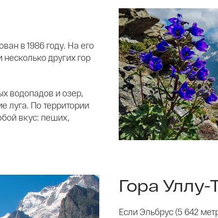
ан в 1986 году. На его
и несколько других гор
ых водопадов и озер,
е луга. По территории
бой вкус: пеших,
Гора Уллу-
Если Эльбрус (5 642 мет