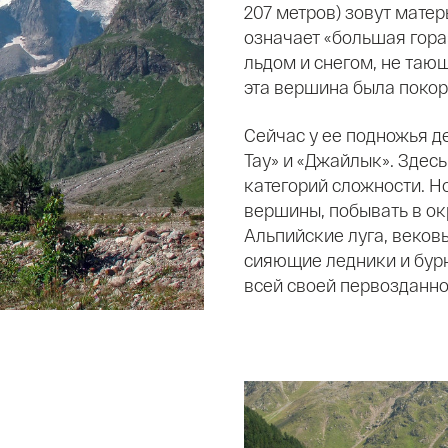
207 метров) зовут матер
означает «большая гора
льдом и снегом, не та
эта вершина была покоре
Сейчас у ее подножья де
Тау» и «Джайлык». Здес
категорий сложности. Н
вершины, побывать в окр
Альпийские луга, веков
сияющие ледники и бурн
всей своей первозданно