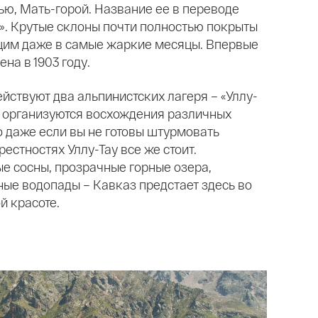
ью, Мать-горой. Название ее в переводе
». Крутые склоны почти полностью покрыты
ющим даже в самые жаркие месяцы. Впервые
на в 1903 году.
йствуют два альпинистских лагеря – «Уллу-
ь организуются восхождения различных
о даже если вы не готовы штурмовать
естностях Уллу-Тау все же стоит.
ые сосны, прозрачные горные озера,
ые водопады – Кавказ предстает здесь во
й красоте.