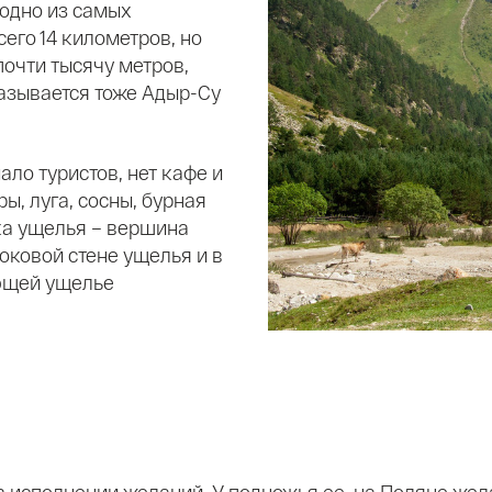
 одно из самых
его 14 километров, но
почти тысячу метров,
называется тоже Адыр-Су
ло туристов, нет кафе и
ры, луга, сосны, бурная
ка ущелья – вершина
боковой стене ущелья и в
ющей ущелье
 в исполнении желаний. У подножья ее, на Поляне жел