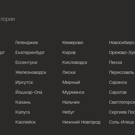
атории
Геленджик
Кемерово
Новосибирс
рг
Екатеринбург
Киров
Орехово-Зу
Ессентуки
Кисловодск
Пенза
Железноводск
Лиски
Переславль
Иркутск
Мирный
Саранск
Йошкар-Ола
Мурманск
Саратов
Казань
Нальчик
Светлогорс
Калуга
Небуг
Сергиев По
Каспийск
Нижний Новгород
Соль-Илецк