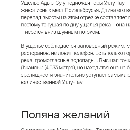
Ущелье Адыр-Су у подножья горы Уллу-Тау –
живописных мест Приэльбрусья. Длина его вс
перепад высоты на этом отрезке составляет 
поэтому текущая по дну ущелья река – она 
– несется вниз шумным потоком.
В ущелье соблюдается заповедный режим, ма
ресторанов, не ловит телефон. Есть только го
река, громогласные водопады... Высшая точ
Джайлык (4 533 метра), но находится она на 
зрелищности значительно уступает замыка
величественной Уллу-Тау.
Поляна желаний
Считается, что Мать-гора Уллу-Тау помогает