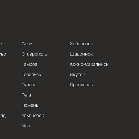
к
Сочи
Хабаровск
ево
Ставрополь
Шадринск
Тамбов
Южно-Сахалинск
Тобольск
Якутск
Туапсе
Ярославль
Тула
к
Тюмень
сад
Ульяновск
Уфа