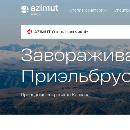
Отели и санатории
Спецпр
AZIMUT Отель Нальчик 4*
Заворажив
Приэльбру
Природные сокровища Кавказа