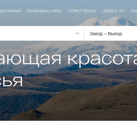
едложения
Конференц-залы
AZIMUT Bonus
AZIMUT Art
Ко
ающая красот
сья