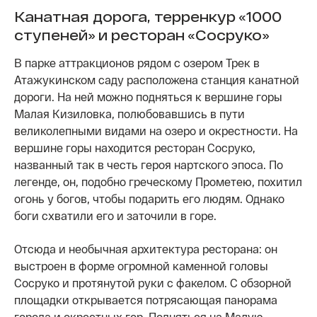
Канатная дорога, терренкур «1000
ступеней» и ресторан «Сосруко»
В парке аттракционов рядом с озером Трек в
Атажукинском саду расположена станция канатной
дороги. На ней можно подняться к вершине горы
Малая Кизиловка, полюбовавшись в пути
великолепными видами на озеро и окрестности. На
вершине горы находится ресторан Сосруко,
названный так в честь героя нартского эпоса. По
легенде, он, подобно греческому Прометею, похитил
огонь у богов, чтобы подарить его людям. Однако
боги схватили его и заточили в горе.
Отсюда и необычная архитектура ресторана: он
выстроен в форме огромной каменной головы
Сосруко и протянутой руки с факелом. С обзорной
площадки открывается потрясающая панорама
города и окрестных гор. Подняться на Малую