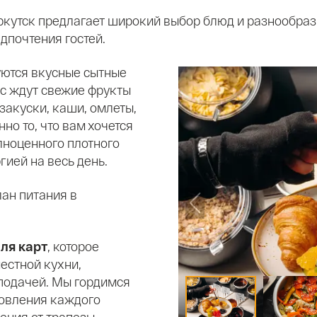
ркутск предлагает широкий выбор блюд и разнообраз
дпочтения гостей.
руются вкусные сытные
ас ждут свежие фрукты
закуски, каши, омлеты,
но то, что вам хочется
лноценного плотного
гией на весь день.
лан питания в
ля карт
, которое
естной кухни,
подачей. Мы гордимся
товления каждого