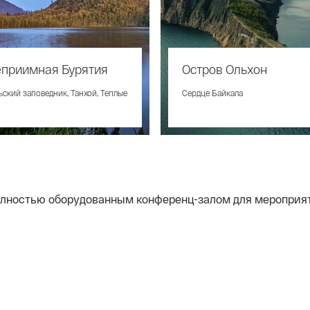
еприимная Бурятия
Остров Ольхон
ьский заповедник, Танхой, Теплые
Cердце Байкала
лностью оборудованным конференц-залом для мероприяти