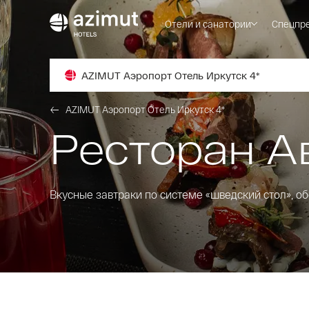
Отели и санатории
Спецпр
AZIMUT Аэропорт Отель Иркутск 4*
AZIMUT Аэропорт Отель Иркутск 4*
Ресторан А
Вкусные завтраки по системе «шведский стол», о