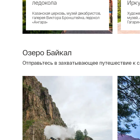
ледокола
Ирку
Казанская церковь, музей де­каб­ри­стов,
Художе
галерея Виктора Бронштейна, ледокол
музей,
«Ангара»
Гагари
Озеро Байкал
Отправьтесь в захватывающее путешествие к с