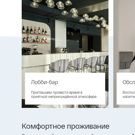
Лобби-бар
Обсл
Приглашаем провести время в
Воспол
приятной непринуждённой атмосфере
напитк
Комфортное проживание