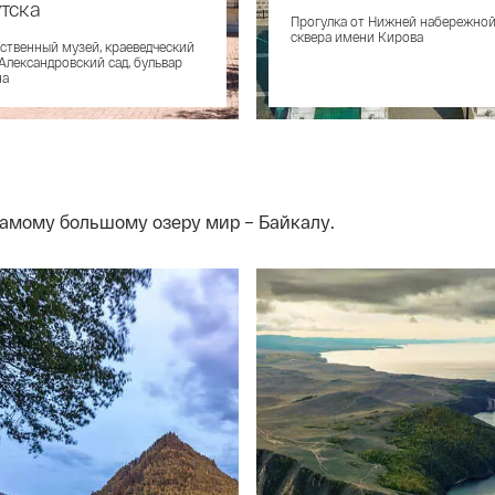
тска
Прогулка от Нижней набережной
сквера имени Кирова
ственный музей, краеведческий
 Александровский сад, бульвар
на
амому большому озеру мир – Байкалу.