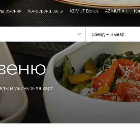
едложения
Конференц-залы
AZIMUT Bonus
AZIMUT Art
Ко
веню
беды и ужины а-ля карт