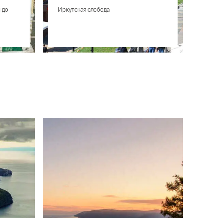
 до
Иркутская слобода