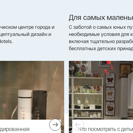
Для самых малень
ическом центре города и
С заботой о самых юных п
нцептуальный дизайн и
необходимые условия для 
otels.
включая тщательно разрабо
бесплатных детских принад
дированная
Интересное рядом с
Что посмотреть с деть