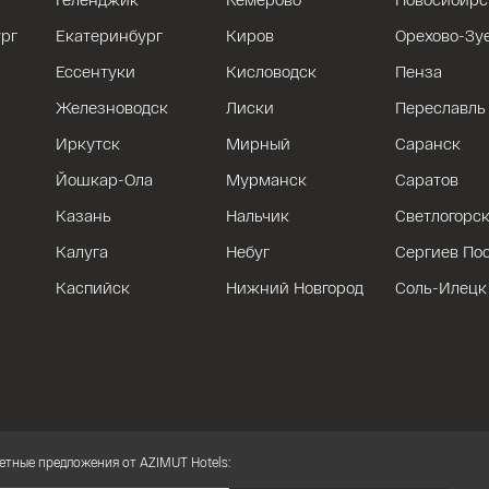
рг
Екатеринбург
Киров
Орехово-Зу
Ессентуки
Кисловодск
Пенза
Железноводск
Лиски
Переславль
Иркутск
Мирный
Саранск
Йошкар-Ола
Мурманск
Саратов
Казань
Нальчик
Светлогорс
Калуга
Небуг
Сергиев По
Каспийск
Нижний Новгород
Соль-Илецк
етные предложения от AZIMUT Hotels: