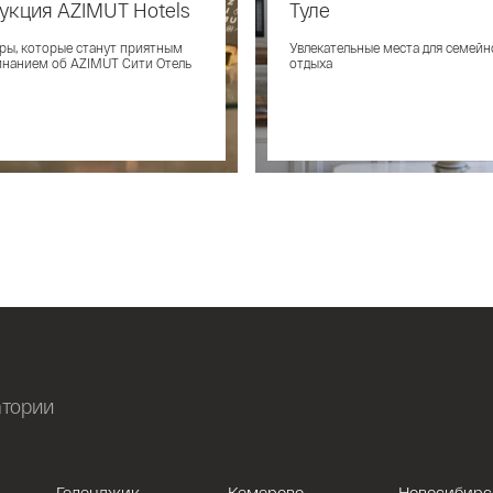
укция AZIMUT Hotels
AZIMUT Сити Отель Ту
Туле
ры, которые станут приятным
5 главных достопримечательнос
Увлекательные места для семейн
нанием об AZIMUT Сити Отель
Тулы в шаговой доступности
отдыха
атории
Геленджик
Кемерово
Новосибирс