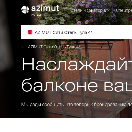
Отели и санатории
Спецпр
AZIMUT Сити Отель Тула 4*
AZIMUT Сити Отель Тула 4*
Наслаждайт
балконе ва
Мы рады сообщить, что теперь к бронированию до