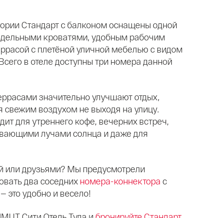
ории Стандарт с балконом оснащены одной
здельными кроватями, удобным рабочим
еррасой с плетёной уличной мебелью с видом
Всего в отеле доступны три номера данной
ррасами значительно улучшают отдых,
 свежим воздухом не выходя на улицу.
ит для утреннего кофе, вечерних встреч,
евающими лучами солнца и даже для
й или друзьями? Мы предусмотрели
овать два соседних
номера-коннектора
с
 это удобно и весело!
IMUT Сити Отель Тула и
бронируйте Стандарт