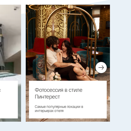
с
Фотосессия в стиле
От
Пинтерест
но
Cамые популярные локации в
Иде
интерьерах отеля
сем