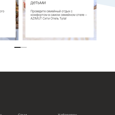
ла 4*
детьми
Аренда зала для мероприятий в
Блюд
историческом центре Тулы
с лю
тей
ого
Проведите семейный отдых с
пут
комфортом в самом семейном отеле —
AZIMUT Сити Отель Тула!
к
Сочи
Хабаровск