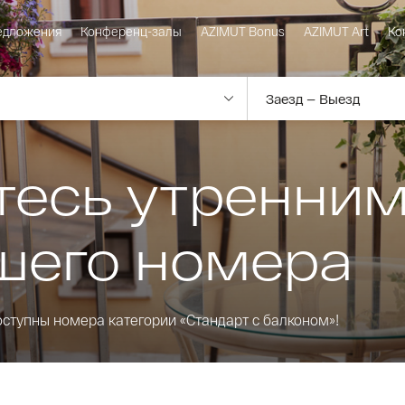
едложения
Конференц-залы
AZIMUT Bonus
AZIMUT Art
Ко
есь утренним
шего номера
ступны номера категории «Стандарт с балконом»!