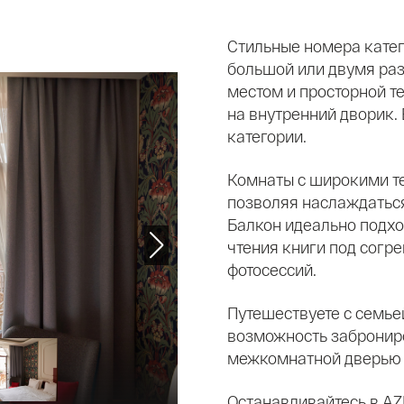
Стильные номера катег
большой или двумя ра
местом и просторной т
на внутренний дворик. 
категории.
Комнаты с широкими те
позволяя наслаждаться
Балкон идеально подход
чтения книги под согр
фотосессий.
Путешествуете с семье
возможность забронир
межкомнатной дверью —
Останавливайтесь в AZ