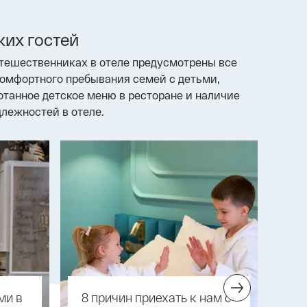
ких гостей
утешественниках в отеле предусмотрены все
комфортного пребывания семей с детьми,
танное детское меню в ресторане и наличие
лежностей в отеле.
ми в
Конференц-зал
8 причин приехать к нам с
Де