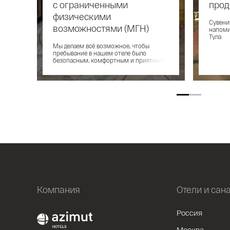
с ограниченными
прод
физическими
Сувени
возможностями (МГН)
напоми
Тула
Мы делаем всё возможное, чтобы
пребывание в нашем отеле было
безопасным, комфортным и приятным
для каждого гостя.
Компания
Отели и сан
Россия
Москва