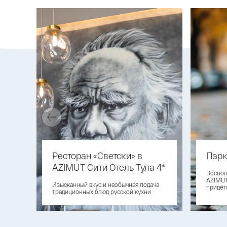
Ресторан «Светски» в
Парк
AZIMUT Сити Отель Тула 4*
Воспол
AZIMUT
Изысканный вкус и необычная подача
придёт
традиционных блюд русской кухни
автомо