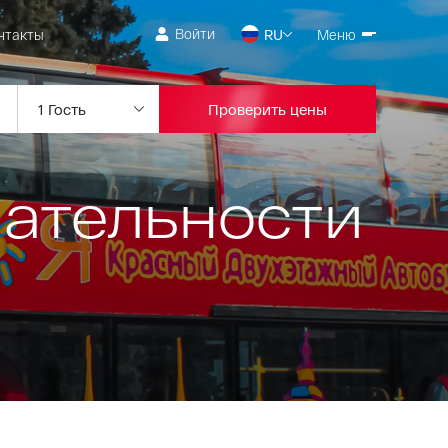
Войти
нтакты
RU
Меню
Проверить цены
чательности