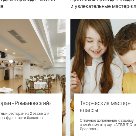
я.
и увлекательные мастер-к
оран «Романовский»
Творческие мастер-
классы
тный ресторан на 2 этаже для
ков, фуршетов и банкетов
Отличное дополнение к вашему
семейному отдыху в AZIMUT Оте
Ярославль