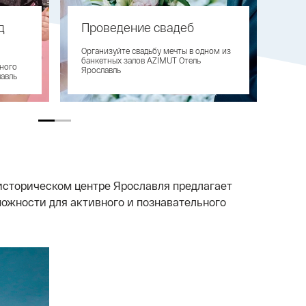
д
Проведение свадеб
Сб
ко
обы с
Организуйте свадьбу мечты в одном из
банкетных залов AZIMUT Отель
ьного
Пра
Ярославль
лавль
ком
историческом центре Ярославля предлагает
ожности для активного и познавательного