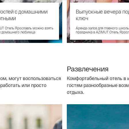
гостей с домашними
Бассейн
Выпускные вечера по
отными
ключ
Бассейн — прекрасное место, чт
пользой для здоровья провести
UT Отель Ярославль можно взять
Аренда залов для главного школ
свободное время
й домашнего любимца
праздника в AZIMUT Отель Ярос
Развлечения
ом, могут воспользоваться
Комфортабельный отель в 
оработать или просто
гостям разнообразные возм
отдыха.