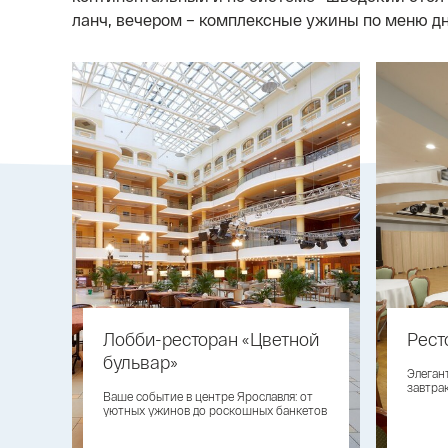
ланч, вечером – комплексные ужины по меню дн
Лобби-ресторан «Цветной
Рест
бульвар»
Элеган
завтра
Ваше событие в центре Ярославля: от
уютных ужинов до роскошных банкетов