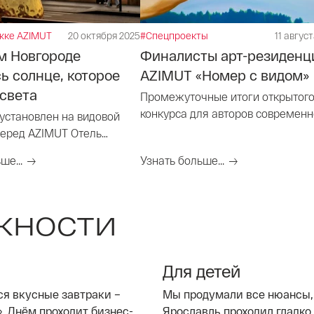
жке AZIMUT
20 октября 2025
#Спецпроекты
11 авгус
м Новгороде
Финалисты арт-резиденц
ь солнце, которое
AZIMUT «Номер с видом»
света
Промежуточные итоги открытог
конкурса для авторов современн
 установлен на видовой
искусства на участие в арт-
еред AZIMUT Отель
резиденциях крупнейшей росси
вгород
ше...
Узнать больше...
гостиничной сети AZIMUT Hotels.
жности
Для детей
ся вкусные завтраки –
Мы продумали все нюансы, 
. Днём проходит бизнес-
Ярославль проходил гладко