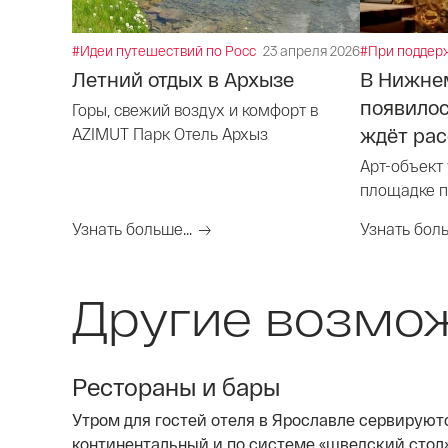
#Идеи путешествий по России
23 апреля 2026
#При поддер
Летний отдых в Архызе
В Нижне
появилос
Горы, свежий воздух и комфорт в
ждёт рас
AZIMUT Парк Отель Архыз
Арт-объект
площадке п
Нижний Но
Узнать больше...
Узнать боль
Другие возмо
Рестораны и бары
Утром для гостей отеля в Ярославле сервируют
континентальный и по системе «шведский стол»