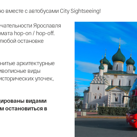
 вместе с автобусами City Sightseeing!
ечательности Ярославля
ата hop-on / hop-off.
 любой остановке
енитые архитектурные
ивописные виды
исторических улочек,
дированы
видами
м остановиться в