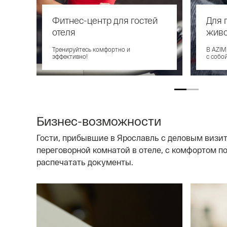
Фитнес-центр для гостей
Для 
отеля
жив
Тренируйтесь комфортно и
В AZIM
эффективно!
с собо
Бизнес-возможности
Гости, прибывшие в Ярославль с деловым визит
переговорной комнатой в отеле, с комфортом п
распечатать документы.