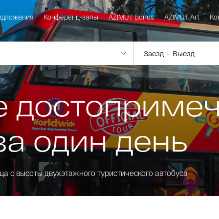
едложения
Конференц-залы
AZIMUT Bonus
AZIMUT Art
Ко
е достоприме
за один день
ца с высоты двухэтажного туристического автобуса