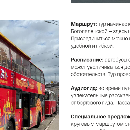
Маршрут:
тур начинает
Богоявленской — здесь 
Присоединиться можно н
удобной и гибкой.
Расписание:
автобусы 
может увеличиваться до
обстоятельств. Тур пров
Аудиогид:
во время пу
увлекательные рассказы
от бортового гида. Пас
Специальное предло
круговым маршрутом сто