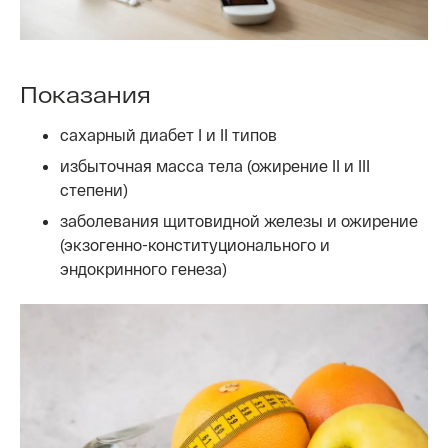
Показания
сахарный диабет I и II типов
избыточная масса тела (ожирение II и III
степени)
заболевания щитовидной железы и ожирение
(экзогенно-конституционального и
эндокринного генеза)