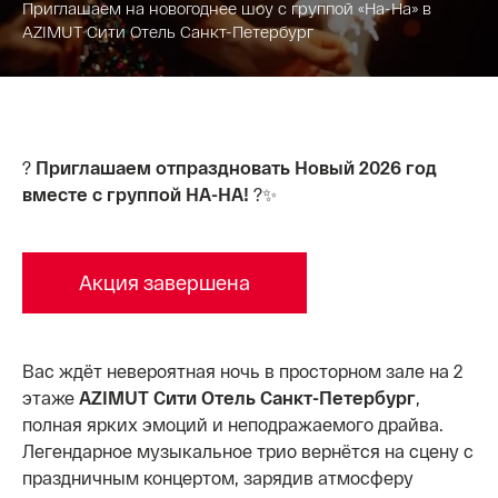
Приглашаем на новогоднее шоу с группой «На-На» в
AZIMUT Сити Отель Санкт-Петербург
?
Приглашаем отпраздновать Новый 2026 год
вместе с группой НА-НА!
?✨
Акция завершена
Вас ждёт невероятная ночь в просторном зале на 2
этаже
AZIMUT Сити Отель Санкт-Петербург
,
полная ярких эмоций и неподражаемого драйва.
Легендарное музыкальное трио вернётся на сцену с
праздничным концертом, зарядив атмосферу