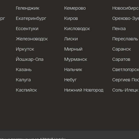
Геленджик
Кемерово
Новосибирс
рг
Екатеринбург
Киров
Орехово-Зу
Ессентуки
Кисловодск
Пенза
Железноводск
Лиски
Переславль
Иркутск
Мирный
Саранск
Йошкар-Ола
Мурманск
Саратов
Казань
Нальчик
Светлогорс
Калуга
Небуг
Сергиев По
Каспийск
Нижний Новгород
Соль-Илецк