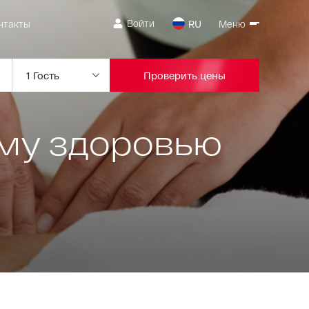
Войти
нтакты
RU
Меню
Проверить цены
му здоровью