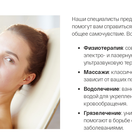
Наши специалисты пред
помогут вам справитьс
общее самочувствие. Во
Физиотерапия
: с
электро- и лазерну
ультразвуковую те
Массажи
: класси
зависит от ваших п
Водолечение
: ва
водой для укрепле
кровообращения.
Грязелечение
: ун
помогают в борьбе
заболеваниями.