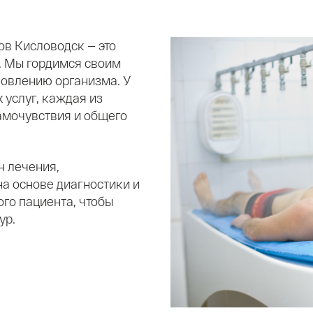
в Кисловодск — это
м. Мы гордимся своим
овлению организма. У
 услуг, каждая из
амочувствия и общего
н лечения,
а основе диагностики и
го пациента, чтобы
ур.