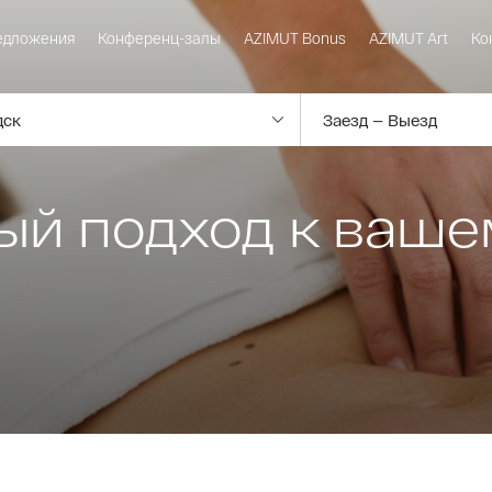
едложения
Конференц-залы
AZIMUT Bonus
AZIMUT Art
Ко
дск
ый подход к ваше