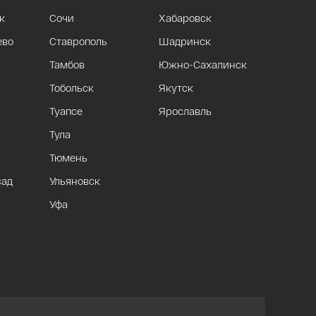
к
Сочи
Хабаровск
ево
Ставрополь
Шадринск
Тамбов
Южно-Сахалинск
Тобольск
Якутск
Туапсе
Ярославль
Тула
к
Тюмень
сад
Ульяновск
Уфа