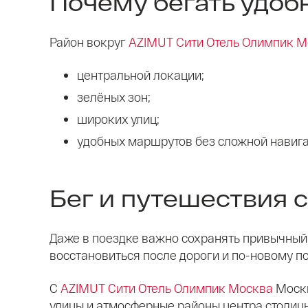
Почему бегать удоб
Район вокруг
AZIMUT Сити Отель Олимпик М
центральной локации;
зелёных зон;
широких улиц;
удобных маршрутов без сложной навига
Бег и путешествия с
Даже в поездке важно сохранять привычный 
восстановиться после дороги и по-новому по
С
AZIMUT Сити Отель Олимпик Москва
Москв
улицы и атмосферные районы центра столиц