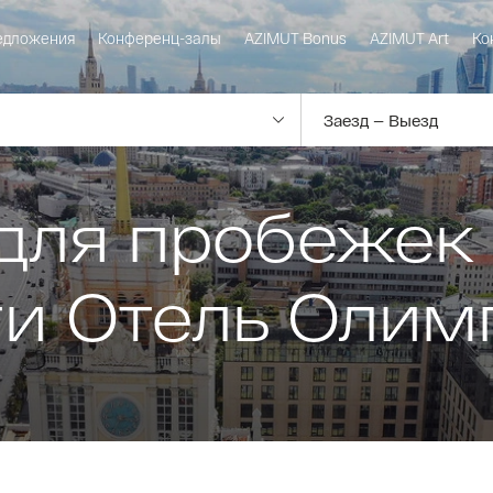
едложения
Конференц-залы
AZIMUT Bonus
AZIMUT Art
Ко
ля пробежек 
и Отель Олим