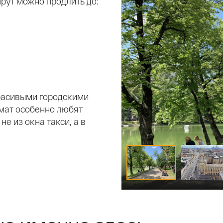
рут можно продлить до:
расивыми городскими
мат особенно любят
не из окна такси, а в