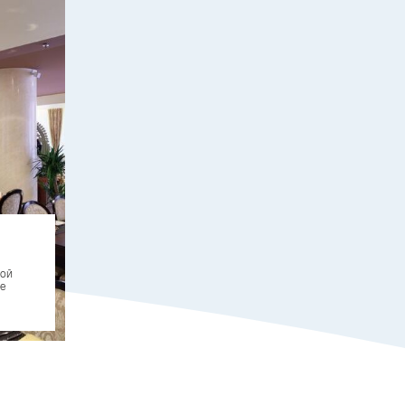
»
кой
е