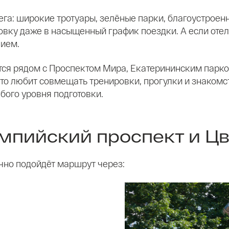
ега: широкие тротуары, зелёные парки, благоустро
овку даже в насыщенный график поездки. А если оте
вием.
ся рядом с Проспектом Мира, Екатерининским парк
кто любит совмещать тренировки, прогулки и знакомс
бого уровня подготовки.
мпийский проспект и Цв
ично подойдёт маршрут через: