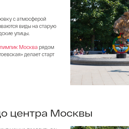
ровку с атмосферой
ываются виды на старую
дские улицы.
Олимпик Москва
рядом
тоевская» делает старт
до центра Москвы