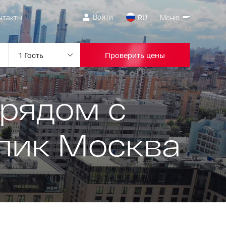
Войти
нтакты
RU
Меню
Проверить цены
рядом с
пик Москва