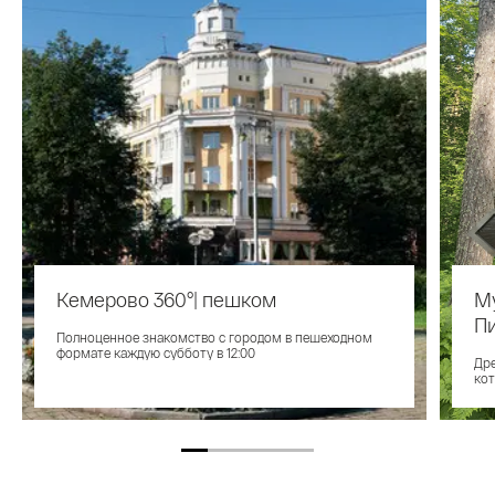
Кемерово 360°| пешком
М
П
Полноценное знакомство с городом в пешеходном
формате каждую субботу в 12:00
Дре
кот