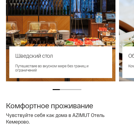
Шведский стол
О
Путешествие во вкусном мире без границ и
Ко
ограничений
Комфортное проживание
Чувствуйте себя как дома в AZIMUT Отель
Кемерово.