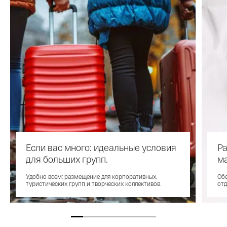
Если вас много: идеальные условия
Р
для больших групп.
м
Удобно всем: размещение для корпоративных,
Обе
туристических групп и творческих коллективов.
отд