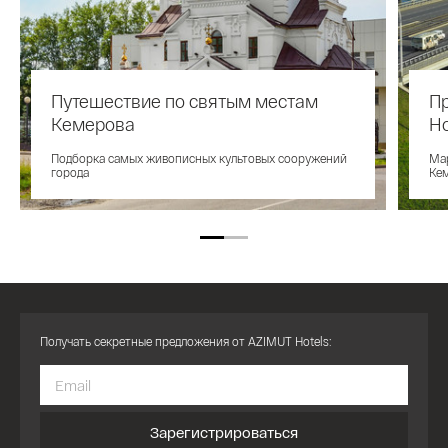
Путешествие по святым местам
Пр
Кемерова
Ho
Подборка самых живописных культовых сооружений
Ма
города
Ке
Получать секретные предложения от AZIMUT Hotels:
Зарегистрироваться