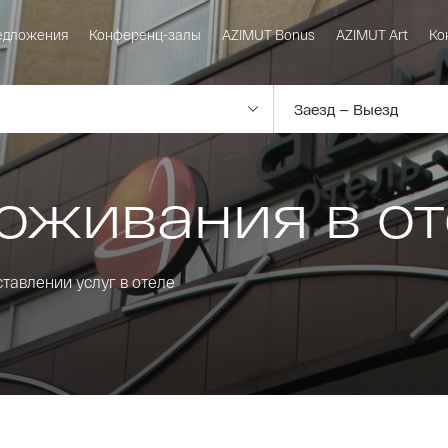
едложения
Конференц-залы
AZIMUT Bonus
AZIMUT Art
Ко
оживания в от
авлении услуг в отеле