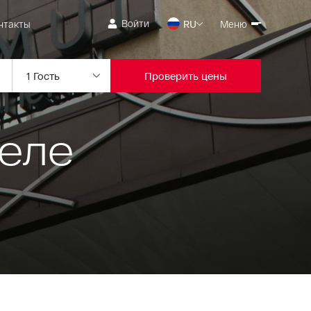
Войти
нтакты
RU
Меню
Проверить цены
еле