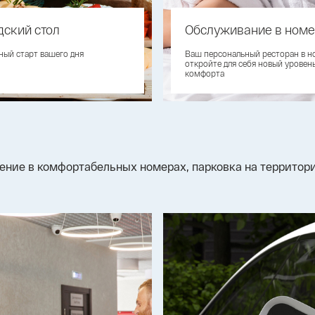
ский стол
Обслуживание в ном
ный старт вашего дня
Ваш персональный ресторан в н
откройте для себя новый уровен
комфорта
щение в комфортабельных номерах, парковка на террито