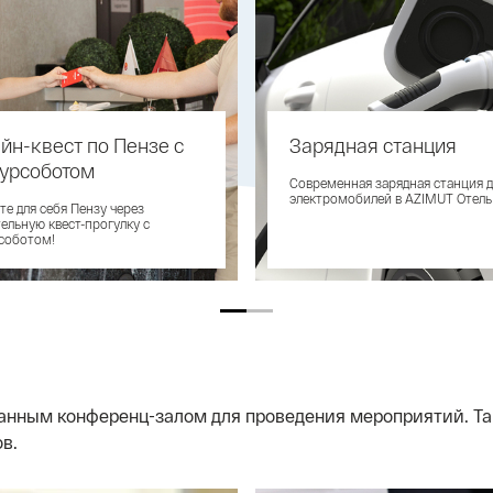
йн-квест по Пензе с
Зарядная станция
урсоботом
Современная зарядная станция д
электромобилей в AZIMUT Отель
те для себя Пензу через
тельную квест-прогулку с
соботом!
ванным конференц-залом для проведения мероприятий. Т
в.