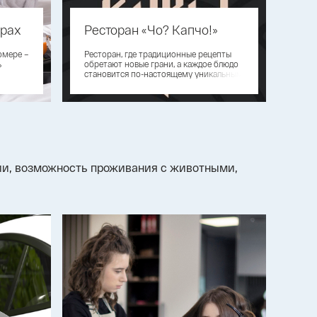
ерах
Ресторан «Чо? Капчо!»
омере –
Ресторан, где традиционные рецепты
ь
обретают новые грани, а каждое блюдо
становится по-настоящему уникальным
рии, возможность проживания с животными,