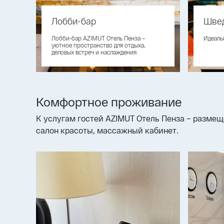
Лобби-бар
Швед
Лобби-бар AZIMUT Отель Пенза –
Идеаль
уютное пространство для отдыха,
деловых встреч и наслаждения
ароматным кофе
Комфортное проживание
К услугам гостей AZIMUT Отель Пенза – разме
салон красоты, массажный кабинет.