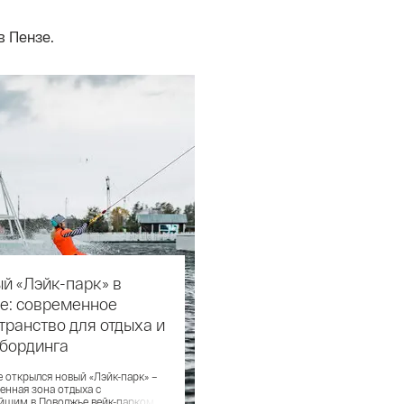
в Пензе.
й «Лэйк-парк» в
е: современное
транство для отдыха и
бординга
е открылся новый «Лэйк-парк» –
енная зона отдыха с
йшим в Поволжье вейк-парком