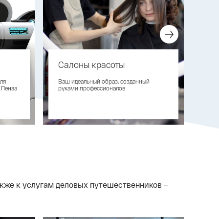
Салоны красоты
Па
ля
Ваш идеальный образ, созданный
На т
 Пенза
руками профессионалов
удоб
акже к услугам деловых путешественников –