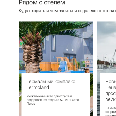
Рядом с отелем
Куда сходить и чем заняться недалеко от отеля 
Термальный комплекс
Новы
Termoland
Пенз
прос
Уникальное место для отдыха и
вейк
оздоровления рядом с AZIMUT Отель
Пенза
В Пенз
соврем
крупне