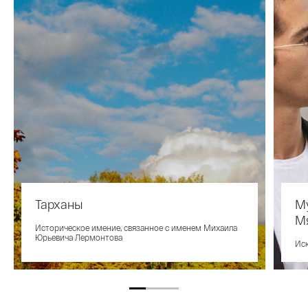
Тарханы
Му
М
Историческое имение, связанное с именем Михаила
Юрьевича Лермонтова
Иск