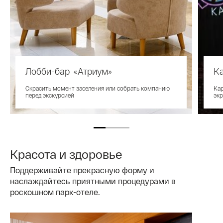
Лобби-бар «Атриум»
Ка
Скрасить момент заселения или собрать компанию
Кар
перед экскурсией
экр
Красота и здоровье
Поддерживайте прекрасную форму и
наслаждайтесь приятными процедурами в
роскошном парк-отеле.