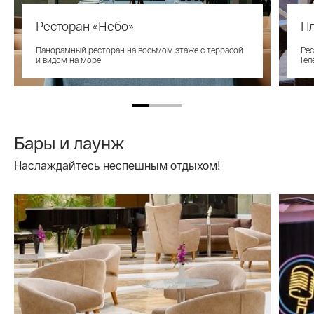
Ресторан «Небо»
П
Панорамный ресторан на восьмом этаже с террасой
Рес
и видом на море
Гел
Бары и лаунж
Наслаждайтесь неспешным отдыхом!