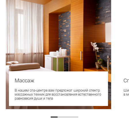
Массаж
С
В нашем спа-центре вам предложат широкий спектр
Шир
массажных техник для восстановления естественного
в 
равновесия души и тела