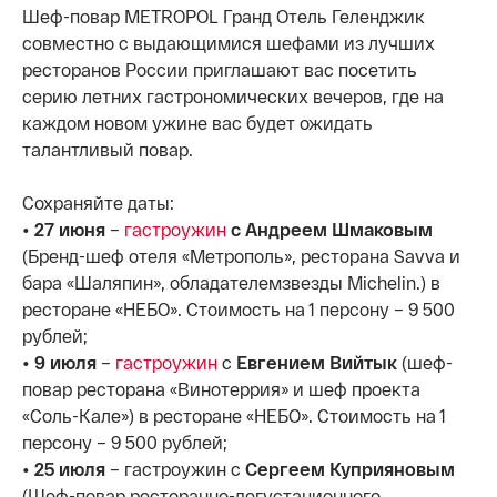
Шеф-повар METROPOL Гранд Отель Геленджик
совместно с выдающимися шефами из лучших
ресторанов России приглашают вас посетить
серию летних гастрономических вечеров, где на
каждом новом ужине вас будет ожидать
талантливый повар.
Сохраняйте даты:
• 27 июня
–
гастроужин
с Андреем Шмаковым
(Бренд-шеф отеля «Метрополь», ресторана Savva и
бара «Шаляпин», обладателемзвезды Michelin.) в
ресторане «НЕБО». Стоимость на 1 персону – 9 500
рублей;
• 9 июля
–
гастроужин
с
Евгением Вийтык
(шеф-
повар ресторана «Винотеррия» и шеф проекта
«Соль-Кале») в ресторане «НЕБО». Стоимость на 1
персону – 9 500 рублей;
• 25 июля
– гастроужин с
Сергеем Куприяновым
(Шеф-повар ресторанно-дегустационного