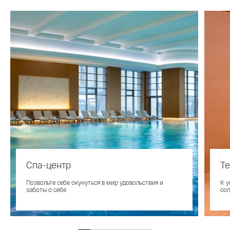
Спа-центр
Т
Позвольте себе окунуться в мир удовольствия и
К у
заботы о себе
сол