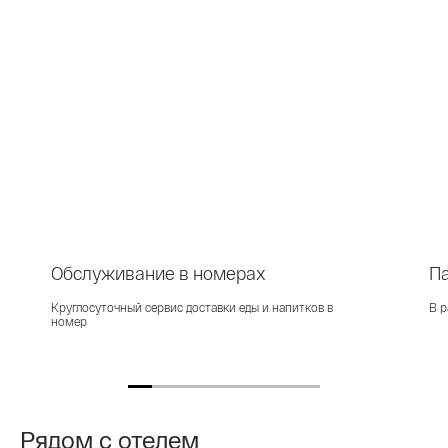
Обслуживание в номерах
П
Круглосуточный сервис доставки еды и напитков в
В р
номер
Рядом с отелем