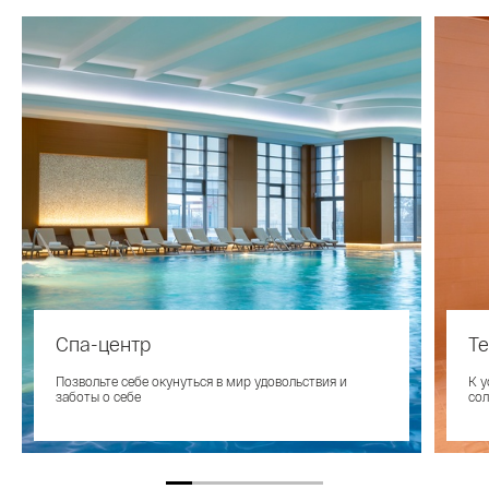
Спа-центр
Т
Позвольте себе окунуться в мир удовольствия и
К у
заботы о себе
сол