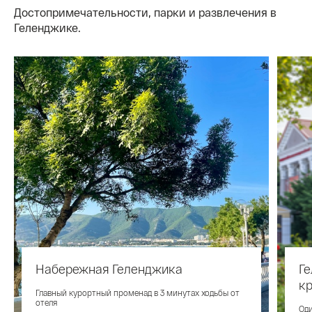
Достопримечательности, парки и развлечения в
Геленджике.
Набережная Геленджика
Ге
к
Главный курортный променад в 3 минутах ходьбы от
отеля
Оди