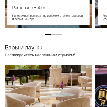
Ресторан «Небо»
П
Панорамный ресторан на восьмом этаже с террасой
Рес
и видом на море
Гел
Бары и лаунж
Наслаждайтесь неспешным отдыхом!