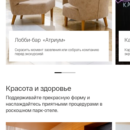
Лобби-бар «Атриум»
Ка
Скрасить момент заселения или собрать компанию
Кар
перед экскурсией
экр
Красота и здоровье
Поддерживайте прекрасную форму и
наслаждайтесь приятными процедурами в
роскошном парк-отеле.