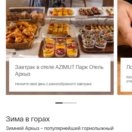
Завтрак в отеле AZIMUT Парк Отель
Л
Архыз
Ком
оте
Начните свой день с разнообразного завтрака
Зима в горах
Зимний Архыз – популярнейший горнолыжный