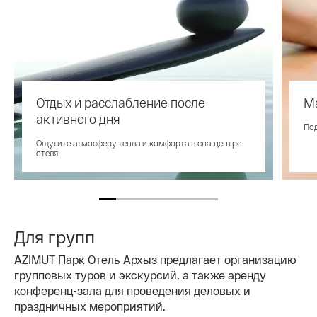
Отдых и расслабление после
М
активного дня
Под
Ощутите атмосферу тепла и комфорта в спа-центре
отеля
Для групп
AZIMUT Парк Отель Архыз предлагает организацию
групповых туров и экскурсий, а также аренду
конференц-зала для проведения деловых и
праздничных мероприятий.