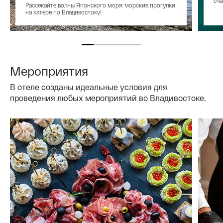
сча
Рассекайте волны Японского моря: морские прогулки
на катере по Владивостоку!
Мероприятия
В отеле созданы идеальные условия для
проведения любых мероприятий во Владивостоке.