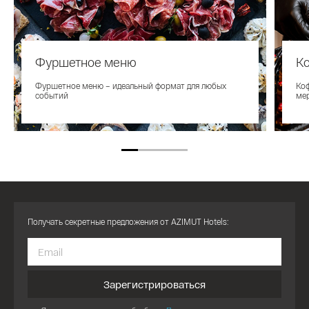
Фуршетное меню
К
Фуршетное меню – идеальный формат для любых
Коф
событий
ме
Получать секретные предложения от AZIMUT Hotels:
Зарегистрироваться