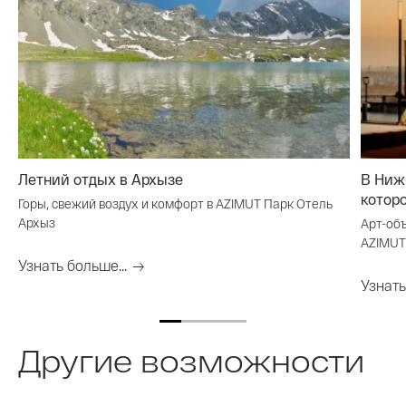
Летний отдых в Архызе
В Ниж
котор
Горы, свежий воздух и комфорт в AZIMUT Парк Отель
Архыз
Арт-об
AZIMUT
Узнать больше...
Узнать
Другие возможности