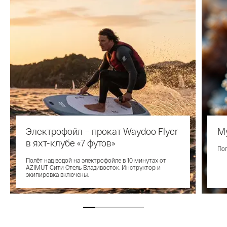
Электрофойл – прокат Waydoo Flyer
Му
в яхт-клубе «7 футов»
Пог
Полёт над водой на электрофойле в 10 минутах от
AZIMUT Сити Отель Владивосток. Инструктор и
экипировка включены.