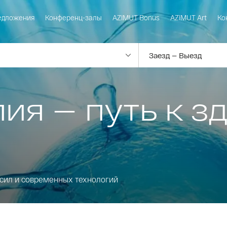
едложения
Конференц-залы
AZIMUT Bonus
AZIMUT Art
Ко
ия — путь к з
сил и современных технологий