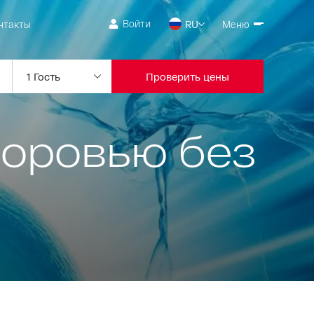
Войти
нтакты
RU
Меню
Проверить цены
доровью без