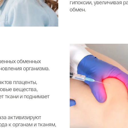
гипоксии, увеличивая р
обмен.
твенных обменных
новления организма.
актов плаценты,
товые вещества,
ет ткани и поднимает
газа активизируют
ода к органам и тканям,