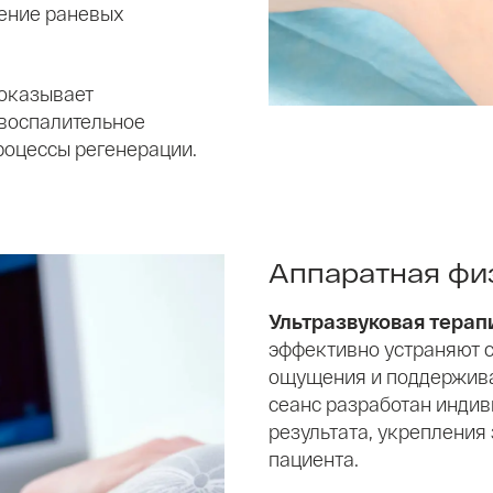
ение раневых
 оказывает
овоспалительное
роцессы регенерации.
Аппаратная фи
Ультразвуковая терап
эффективно устраняют 
ощущения и поддержива
сеанс разработан инди
результата, укрепления
пациента.