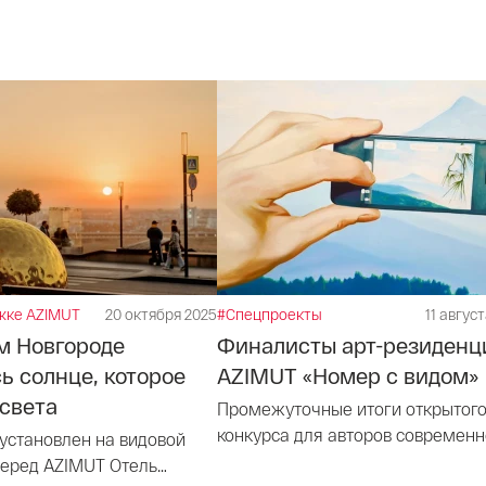
жке AZIMUT
20 октября 2025
#Спецпроекты
11 авгус
м Новгороде
Финалисты арт-резиденц
ь солнце, которое
AZIMUT «Номер с видом»
света
Промежуточные итоги открытог
конкурса для авторов современн
 установлен на видовой
искусства на участие в арт-
еред AZIMUT Отель