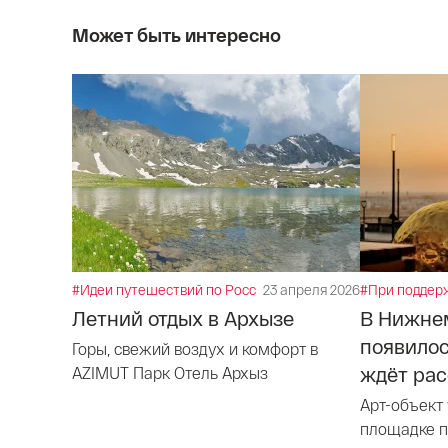
Может быть интересно
#Идеи путешествий по России
23 апреля 2026
#При поддер
Летний отдых в Архызе
В Нижне
появилос
Горы, свежий воздух и комфорт в
ждёт рас
AZIMUT Парк Отель Архыз
Арт-объект
площадке п