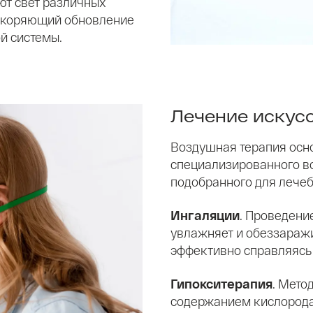
ют свет различных
ускоряющий обновление
й системы.
Лечение искус
Воздушная терапия осн
специализированного в
подобранного для лечеб
Ингаляции
. Проведени
увлажняет и обеззаражи
эффективно справляясь
Гипокситерапия
. Мето
содержанием кислорода