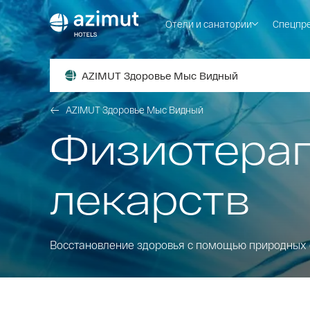
Отели и санатории
Спецпр
AZIMUT Здоровье Мыс Видный
AZIMUT Здоровье Мыс Видный
Физиотерап
лекарств
Восстановление здоровья с помощью природных 