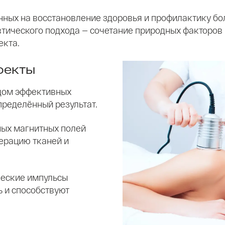
нных на восстановление здоровья и профилактику бо
тического подхода — сочетание природных факторов
екта.
фекты
ядом эффективных
пределённый результат.
ных магнитных полей
нерацию тканей и
ческие импульсы
ь и способствуют