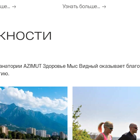
резиденциях крупнейшей росси
вгород
ше...
Узнать больше...
гостиничной сети AZIMUT Hotels.
жности
анатории AZIMUT Здоровье Мыс Видный оказывает благот
гию.