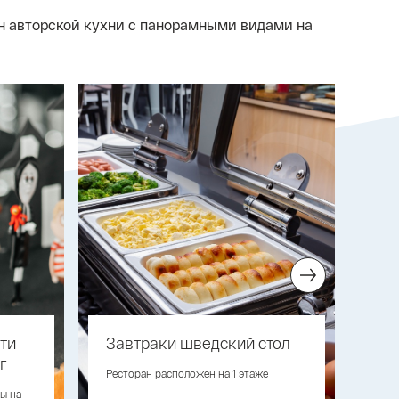
ан авторской кухни с панорамными видами на
ти
Завтраки шведский стол
«Ф1
г
Ресторан расположен на 1 этаже
«Ф11
на 1
ты на
Пет