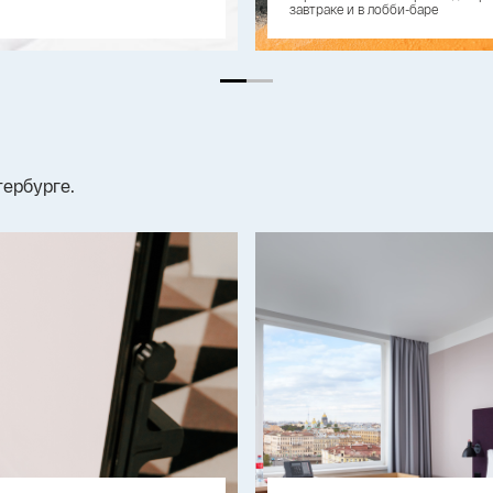
завтраке и в лобби-баре
тербурге.