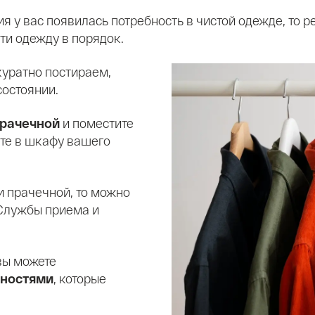
я у вас появилась потребность в чистой одежде, то
ти одежду в порядок.
куратно постираем,
состоянии.
прачечной
и поместите
ете в шкафу вашего
и прачечной, то можно
 Службы приема и
вы можете
ностями
, которые