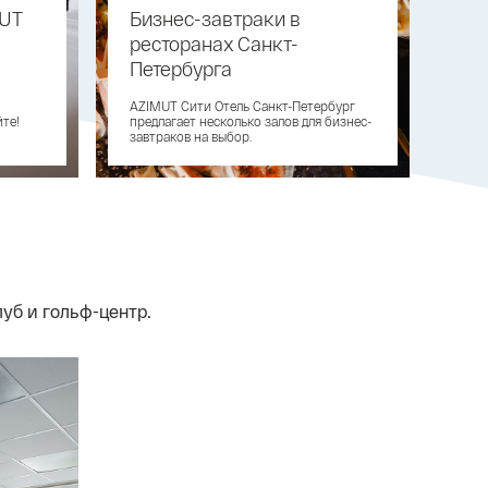
MUT
Бизнес-завтраки в
Ке
ресторанах Санкт-
Пе
Петербурга
Услу
Пете
AZIMUT Сити Отель Санкт-Петербург
Кейт
те!
предлагает несколько залов для бизнес-
рес
завтраков на выбор.
уб и гольф-центр.