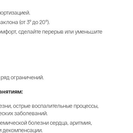
мортизацией.
лона (от 3° до 20°).
омфорт, сделайте перерыв или уменьшите
 ряд ограничений.
анятиям:
зни, острые воспалительные процессы,
еских заболеваний.
мической болезни сердца, аритмия,
и декомпенсации.