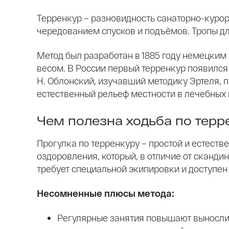
Терренкур – разновидность санаторно-курор
чередованием спусков и подъёмов. Тропы д
Метод был разработан в 1885 году немецки
весом. В России первый терренкур появился 
Н. Облонский, изучавший методику Эртеля, 
естественный рельеф местности в лечебных 
Чем полезна ходьба по терр
Прогулка по терренкуру – простой и естеств
оздоровления, который, в отличие от сканди
требует специальной экипировки и доступе
Несомненные плюсы метода:
Регулярные занятия повышают выносли