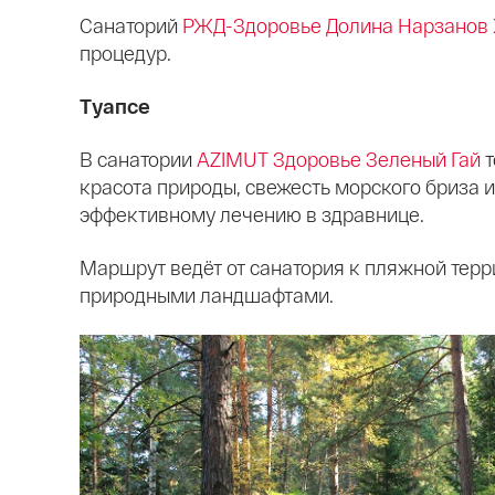
Санаторий
РЖД-Здоровье Долина Нарзанов
процедур.
Туапсе
В санатории
AZIMUT Здоровье Зеленый Гай
красота природы, свежесть морского бриза 
эффективному лечению в здравнице.
Маршрут ведёт от санатория к пляжной терр
природными ландшафтами.