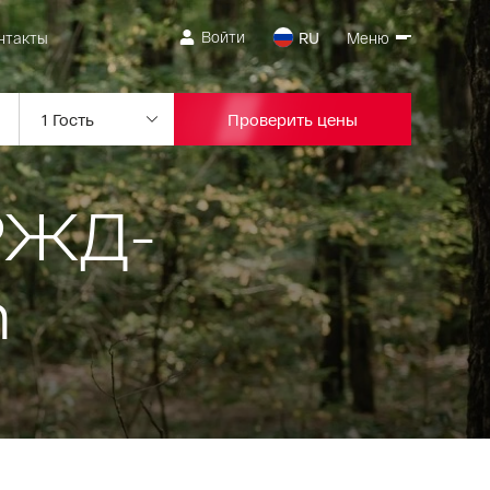
Войти
нтакты
RU
Меню
Проверить цены
РЖД-
h