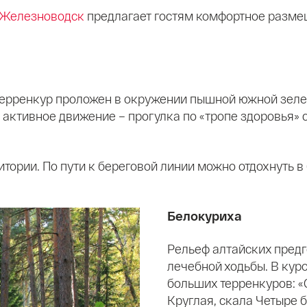
 Железноводск
предлагает гостям комфортное разме
терренкур проложен в окружении пышной южной зелен
и активное движение – прогулка по «тропе здоровья»
итории. По пути к береговой линии можно отдохнуть 
Белокуриха
Рельеф алтайских пред
лечебной ходьбы. В кур
больших терренкуров: «
Круглая, скала Четыре б