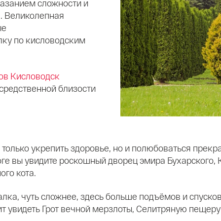
казанием сложности и
. Великолепная
ые
лку по кисловодским
ов Кисловодск
осредственной близости
 только укрепить здоровье, но и полюбоваться пре
оге вы увидите роскошный дворец эмира Бухарского,
ого кота.
алка, чуть сложнее, здесь больше подъёмов и спуско
т увидеть Грот вечной мерзлоты, Селитряную пещеру 