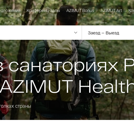
едложения
Конференц-залы
AZIMUT Bonus
AZIMUT Art
Ко
в санаториях 
 AZIMUT Healt
голках страны