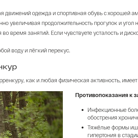
ая движений одежда и спортивная обувь с хорошей а
но увеличивая продолжительность прогулок и угол нак
во время занятий. Если чувствуете усталость и диск
обой воду и лёгкий перекус.
нкур
ерренкуру, как и любая физическая активность, имеет
Противопоказания к з
Инфекционные боле
обострения хронич
Тяжёлые формы ише
гипертония в стади