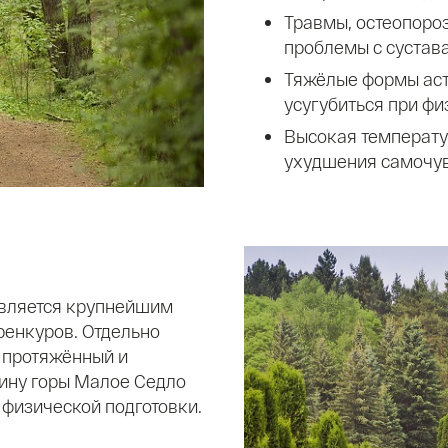
Травмы, остеопороз
проблемы с сустав
Тяжёлые формы аст
усугубиться при фи
Высокая температу
ухудшения самочув
является крупнейшим
ренкуров. Отдельно
 протяжённый и
ину горы Малое Седло
 физической подготовки.