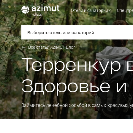
Отели и санатории
Спецпр
Выберите отель или санаторий
Все статьи AZIMUT Блог
Терренкур 
Здоровье и
Займитесь лечебной ходьбой в самых красивых у