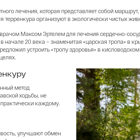
тного лечения, которая представляет собой маршру
ля терренкура организуют в экологически чистых ж
м врачом Максом Эртелем для лечения сердечно-сосу
в начале 20 века – знаменитая «царская тропа» в кры
предложил устроить «тропу здоровья» в кисловодском
целях.
енкуру
енный метод
навской ходьбы, не
н практически каждому.
вость, улучшают обмен