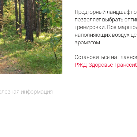
Предгорный ландшафт об
позволяет выбрать опт
тренировки. Все маршру
наполняющих воздух це
ароматом.
Остановиться на главно
РЖД-Здоровье Трансси
олезная информация