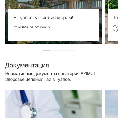
В Туапсе за чистым морем!
Т
Купание в летнем сезоне
«Тр
оце
Документация
Нормативные документы санатория AZIMUT
Здоровье Зеленый Гай в Туапсе.