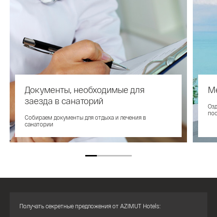
Документы, необходимые для
М
заезда в санаторий
Оз
по
Собираем документы для отдыха и лечения в
санатории
Получать секретные предложения от AZIMUT Hotels: