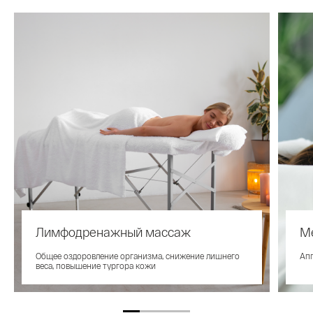
Лимфодренажный массаж
М
Общее оздоровление организма, снижение лишнего
Ап
веса, повышение тургора кожи