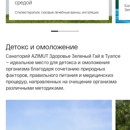
средой
Бал
Зел
Спелеотерапия, газовые лечебные ванны, ингаляции
Детокс и омоложение
Санаторий AZIMUT Здоровье Зеленый Гай в Туапсе
— идеальное место для детокса и омоложения
организма благодаря сочетанию природных
факторов, правильного питания и медицинских
процедур, направленных на очищение организма
различными методиками.