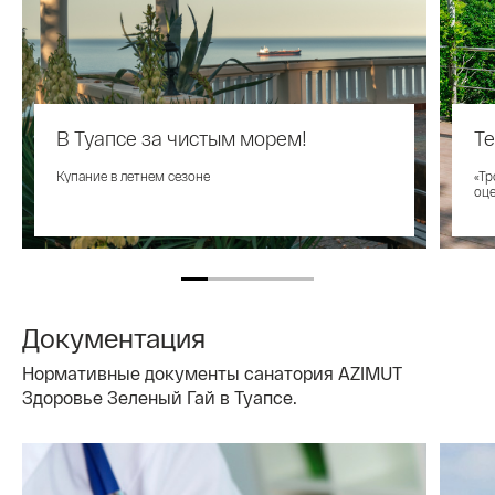
В Туапсе за чистым морем!
Т
Купание в летнем сезоне
«Тр
оце
Документация
Нормативные документы санатория AZIMUT
Здоровье Зеленый Гай в Туапсе.