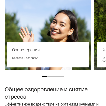
Озонотерапия
К
Красота и здоровье
Ле
под
Общее оздоровление и снятие
стресса
Эффективное воздействие на организм ручными и