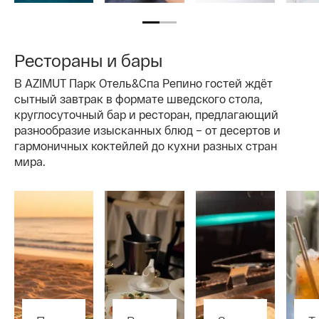
идеальные
идеальный
ведущих
условия
образ
мировых
для
брендов
активного
отдыха
Рестораны и бары
В AZIMUT Парк Отель&Спа Репино гостей ждёт
сытный завтрак в формате шведского стола,
круглосуточный бар и ресторан, предлагающий
разнообразие изысканных блюд – от десертов и
гармоничных коктейлей до кухни разных стран
мира.