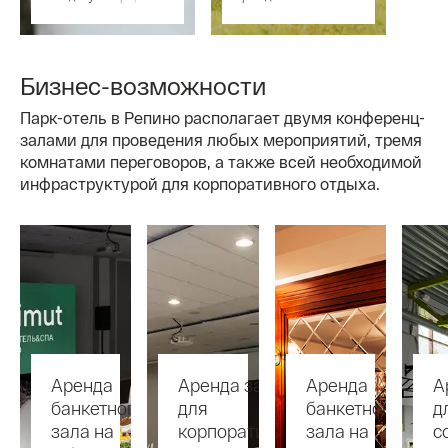
в загородном отеле
природе в отеле
под ключ.
Ленобласти под
ключ.
Бизнес-возможности
Парк-отель в Репино располагает двумя конференц-
залами для проведения любых мероприятий, тремя
комнатами переговоров, а также всей необходимой
инфраструктурой для корпоративного отдыха.
Аренда
Аренда залов
Аренда
А
банкетного
для
банкетного
д
зала на
корпоративов
зала на
с