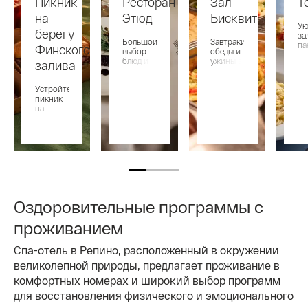
Пикник
Ресторан
Зал
Т
на
Этюд
Бисквит
Ую
берегу
за
Большой
Завтраки,
па
Финского
выбор
обеды и
ви
блюд и
ужины в
залива
изысканная
формате
атмосфера
«шведский
Устройте
для
стол»
пикник
истинных
на
гурманов
пляже
Оздоровительные программы с
проживанием
Спа-отель в Репино, расположенный в окружении
великолепной природы, предлагает проживание в
комфортных номерах и широкий выбор программ
для восстановления физического и эмоционального