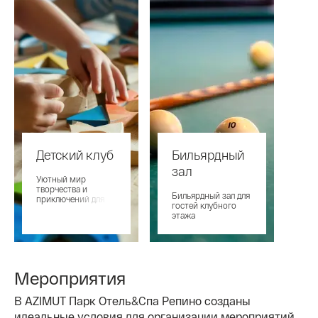
Детский клуб
Бильярдный
зал
Уютный мир
творчества и
Бильярдный зал для
приключений для
гостей клубного
самых маленьких
этажа
гостей
Мероприятия
В AZIMUT Парк Отель&Спа Репино созданы
идеальные условия для организации мероприятий.